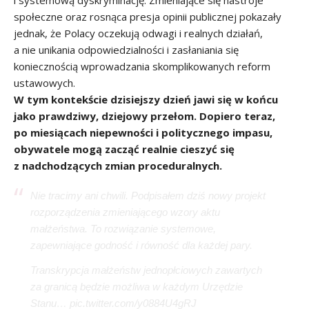
i systemową dyskryminację. Zmieniające się nastroje
społeczne oraz rosnąca presja opinii publicznej pokazały
jednak, że Polacy oczekują odwagi i realnych działań,
a nie unikania odpowiedzialności i zasłaniania się
koniecznością wprowadzania skomplikowanych reform
ustawowych.
W tym kontekście dzisiejszy dzień jawi się w końcu
jako prawdziwy, dziejowy przełom. Dopiero teraz,
po miesiącach niepewności i politycznego impasu,
obywatele mogą zacząć realnie cieszyć się
z nadchodzących zmian proceduralnych.
Nie tracimy ani chwili. Podpisałem dziś nowy projekt
rozporządzenia zmieniającego wzory aktu
małżeństwa. To rozwiązanie systemowe,
zapewniające godność i równość dla każdej pary.
Transkrypcja małżeństw jednopłciowych zawartych
za granicą będzie możliwa w każdym Urzędzie
Stanu…
pic.twitter.com/y0884U4gRJ