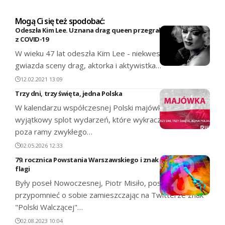
Mogą Ci się też spodobać:
Odeszła Kim Lee. Uznana drag queen przegrała walkę
z COVID-19
W wieku 47 lat odeszła Kim Lee - niekwestionowana
gwiazda sceny drag, aktorka i aktywistka…
12.02.2021 13:09
Trzy dni, trzy święta, jedna Polska
W kalendarzu współczesnej Polski majówka stanowi
wyjątkowy splot wydarzeń, które wykraczają daleko
poza ramy zwykłego…
02.05.2026 12:33
79. rocznica Powstania Warszawskiego i znak na tle tęczowej
flagi
Były poseł Nowoczesnej, Piotr Misiło, postanowił
przypomnieć o sobie zamieszczając na Twitterze znak
"Polski Walczącej"…
02.08.2023 10:04