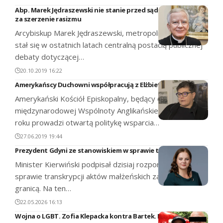
Abp. Marek Jędraszewski nie stanie przed sądem
za szerzenie rasizmu
Arcybiskup Marek Jędraszewski, metropolita krakowski,
stał się w ostatnich latach centralną postacią publicznej
debaty dotyczącej…
20.10.2019 16:22
Amerykańscy Duchowni współpracują z Elżbietą Podleśną
Amerykański Kościół Episkopalny, będący częścią
międzynarodowej Wspólnoty Anglikańskiej, od 1976
roku prowadzi otwartą politykę wsparcia…
27.06.2019 19:44
Prezydent Gdyni ze stanowiskiem w sprawie transkrypcji
Minister Kierwiński podpisał dzisiaj rozporządzenie w
sprawie transkrypcji aktów małżeńskich zawartych za
granicą. Na ten…
22.05.2026 16:13
Wojna o LGBT. Zofia Klepacka kontra Bartek. Kto zwycięży?