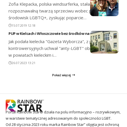
Zofia Klepacka, polska windsurferka, stała się
rozpoznawalną twarzą sprzeciwu wobec postulatów
środowisk LGBTQ+, zyskując poparcie…
15.07.2019 12:18
PUP w Kielcach i Włoszczowie bez środków na aktywizację
Jak podała kielecka "Gazeta Wyborcza", z powodu
kontrowersyjnych uchwał "anty-LGBT" obowiązujących
w powiatach kieleckim i…
26.07.2023 13:21
Pokaż więcej
Portal Rainbow Star® działa na polu informacyjno – rozrywkowym,
w warstwie tematycznej adresowanym do społeczności LGBT.
Od 28 stycznia 2023 roku marka Rainbow Star” objęta jest ochroną