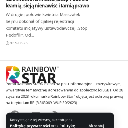
kłamią, sieją nienawiść i łamią prawo
W drugiej połowie kwietnia Marszałek
Sejmu dokonał oficjalnej rejestracji
komitetu inicjatywy ustawodawczej „Stop
Pedofilii”. Od…
2019-06-26
Portal Rainbow Star® działa na polu informacyjno – rozrywkowym,
w warstwie tematycznej adresowanym do społeczności LGBT. Od 28
stycznia 2023 roku marka Rainbow Star” objęta jest ochroną prawną
na terytorium RP (R.363069, WUP 30/2023)
Korzystając z tej witryny, akceptujesz
Politykę prywatności
oraz
Politykę
Akceptuj