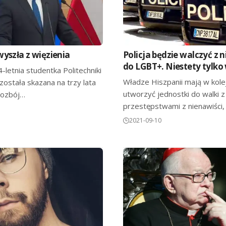
yszła z więzienia
Policja będzie walczyć z 
do LGBT+. Niestety tylko 
4-letnia studentka Politechniki
Władze Hiszpanii mają w kol
została skazana na trzy lata
utworzyć jednostki do walki z
 rozbój…
przestępstwami z nienawiści
2021-09-10