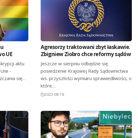
tu
Agresorzy traktowani zbyt łaskawie.
wo UE
Zbigniew Ziobro chce reformy sądów
rypcji aktu
Jeszcze w sierpniu odbędzie się
nii -
posiedzenie Krajowej Rady Sądownictwa
czania się…
ws. przyszłości wymiaru sprawiedliwości, o
które…
2023-08-18