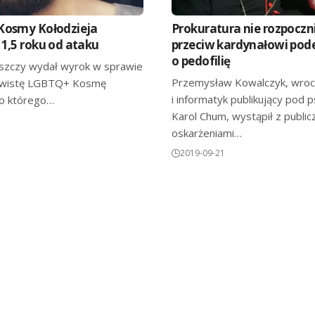
Kosmy Kołodzieja
Prokuratura nie rozpoczn
1,5 roku od ataku
przeciw kardynałowi po
o pedofilię
szczy wydał wyrok w sprawie
Przemysław Kowalczyk, wroc
tywistę LGBTQ+ Kosmę
i informatyk publikujący pod
do którego…
Karol Chum, wystąpił z public
oskarżeniami…
2019-09-21