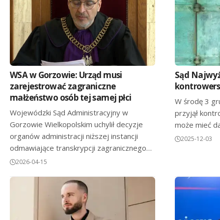
WSA w Gorzowie: Urząd musi
Sąd Najwyż
zarejestrować zagraniczne
kontrowers
małżeństwo osób tej samej płci
W środę 3 gr
Wojewódzki Sąd Administracyjny w
przyjął kont
Gorzowie Wielkopolskim uchylił decyzje
może mieć d
organów administracji niższej instancji
2025-12-03
odmawiające transkrypcji zagranicznego…
2026-04-15