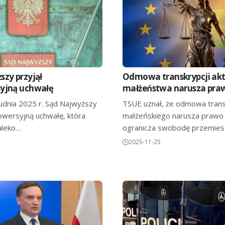
szy przyjął
Odmowa transkrypcji ak
yjną uchwałę
małżeństwa narusza pra
udnia 2025 r. Sąd Najwyższy
TSUE uznał, że odmowa transk
rowersyjną uchwałę, która
małżeńskiego narusza prawo U
aleko…
ogranicza swobodę przemiesz
2025-11-25