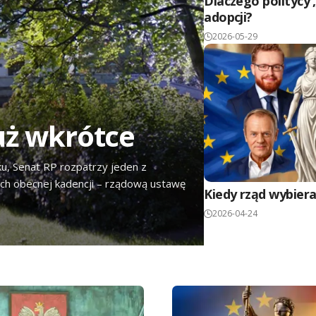
Dlaczego politycy 
adopcji?
2026-05-29
uż wkrótce
, Senat RP rozpatrzy jeden z
ych obecnej kadencji – rządową ustawę
Kiedy rząd wybiera
2026-04-24