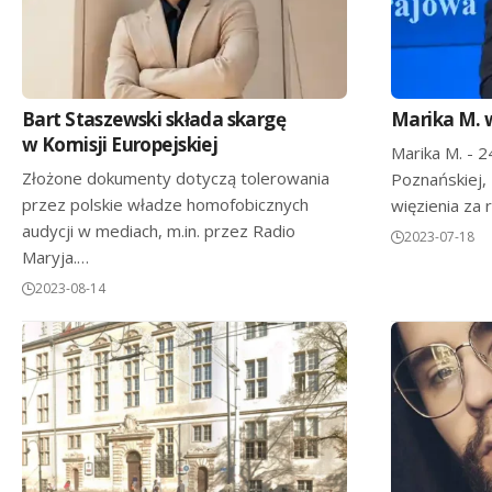
Bart Staszewski składa skargę
Marika M. w
w Komisji Europejskiej
Marika M. - 2
Złożone dokumenty dotyczą tolerowania
Poznańskiej, 
przez polskie władze homofobicznych
więzienia za
audycji w mediach, m.in. przez Radio
2023-07-18
Maryja.…
2023-08-14