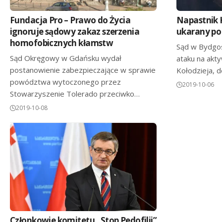
Fundacja Pro – Prawo do Życia
Napastnik 
ignoruje sądowy zakaz szerzenia
ukarany po 
homofobicznych kłamstw
Sąd w Bydgo
Sąd Okręgowy w Gdańsku wydał
ataku na ak
postanowienie zabezpieczające w sprawie
Kołodzieja, 
powództwa wytoczonego przez
2019-10-06
Stowarzyszenie Tolerado przeciwko…
2019-10-08
Członkowie komitetu „Stop Pedofilii”