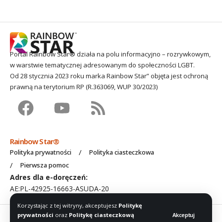
Portal Rainbow Star® działa na polu informacyjno – rozrywkowym,
w warstwie tematycznej adresowanym do społeczności LGBT.
Od 28 stycznia 2023 roku marka Rainbow Star” objęta jest ochroną
prawną na terytorium RP (R.363069, WUP 30/2023)
Rainbow Star®
Polityka prywatności
Polityka ciasteczkowa
Pierwsza pomoc
Adres dla e-doręczeń:
AE:PL-42925-16663-ASUDA-20
Korzystając z tej witryny, akceptujesz
Politykę
2016 – 2026 © Rainbow Star® c/o
Stardar Media
. Wszelkie prawa
prywatności
oraz
Politykę ciasteczkową
Akceptuj