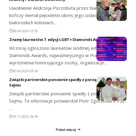
Uwolnienie Andrzeja Poczobuta przez białoruski reżim,
kończy niemal pięcioletni okres jego izolacji w
białoruskich koloniach…
28.04.2026 13:52
Znamy laureatów 7. edycji LGBT+ Diamonds Awards
Wczoraj ogłoszono laureatów siódmej edycji LGBT+
Diamonds Awards, najważniejszego w Polsce
wyróżnienia honorującego osoby, organizacje…
30.04.2026 09:56
Związki partnerskie ponownie spadły z porządku obrad
Sejmu
Związki partnerskie ponownie spadły z porządku obrad
Sejmu. Te informacje potwierdził Piotr Zgorzelski z PSL.
…
19.11.2025 18:59
Pokaż więcej