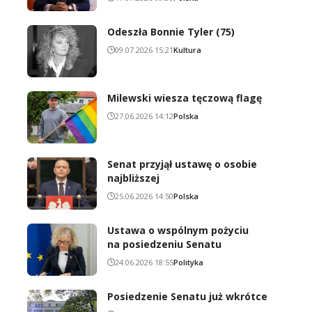
Odeszła Bonnie Tyler (75)
09.07.2026 15:21
Kultura
Milewski wiesza tęczową flagę
27.06.2026 14:12
Polska
Senat przyjął ustawę o osobie
najbliższej
25.06.2026 14:50
Polska
Ustawa o wspólnym pożyciu
na posiedzeniu Senatu
24.06.2026 18:55
Polityka
Posiedzenie Senatu już wkrótce