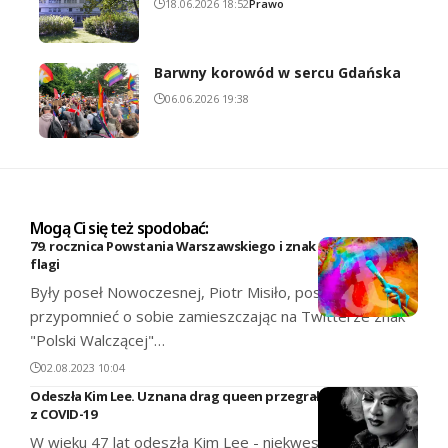
18.06.2026 18:52
Prawo
Barwny korowód w sercu Gdańska
06.06.2026 19:38
Mogą Ci się też spodobać:
79. rocznica Powstania Warszawskiego i znak na tle tęczowej
flagi
Były poseł Nowoczesnej, Piotr Misiło, postanowił
przypomnieć o sobie zamieszczając na Twitterze znak
"Polski Walczącej"…
02.08.2023 10:04
Odeszła Kim Lee. Uznana drag queen przegrała walkę
z COVID-19
W wieku 47 lat odeszła Kim Lee - niekwestionowana