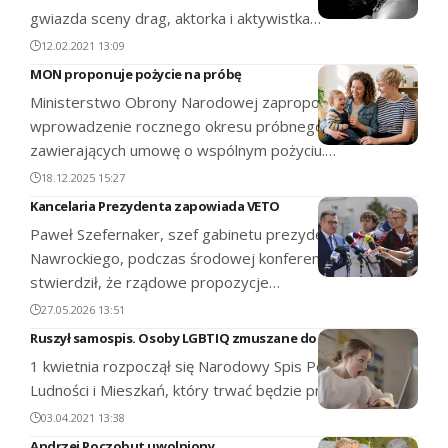
gwiazda sceny drag, aktorka i aktywistka…
12.02.2021 13:09
MON proponuje pożycie na próbę
Ministerstwo Obrony Narodowej zaproponowało
wprowadzenie rocznego okresu próbnego dla par
zawierających umowę o wspólnym pożyciu.…
18.12.2025 15:27
Kancelaria Prezydenta zapowiada VETO
Paweł Szefernaker, szef gabinetu prezydenta Karola
Nawrockiego, podczas środowej konferencji prasowej
stwierdził, że rządowe propozycje…
27.05.2026 13:51
Ruszył samospis. Osoby LGBTIQ zmuszane do kłamstwa
1 kwietnia rozpoczął się Narodowy Spis Powszechny
Ludności i Mieszkań, który trwać będzie przez kilka…
03.04.2021 13:38
Andrzej Poczobut uwolniony