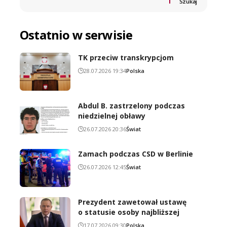
Szukaj
Ostatnio w serwisie
TK przeciw transkrypcjom
28.07.2026 19:34
Polska
Abdul B. zastrzelony podczas
niedzielnej obławy
26.07.2026 20:36
Świat
Zamach podczas CSD w Berlinie
26.07.2026 12:45
Świat
Prezydent zawetował ustawę
o statusie osoby najbliższej
17.07.2026 09:30
Polska