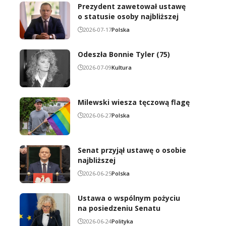
Prezydent zawetował ustawę
o statusie osoby najbliższej
2026-07-17
Polska
Odeszła Bonnie Tyler (75)
2026-07-09
Kultura
Milewski wiesza tęczową flagę
2026-06-27
Polska
Senat przyjął ustawę o osobie
najbliższej
2026-06-25
Polska
Ustawa o wspólnym pożyciu
na posiedzeniu Senatu
2026-06-24
Polityka