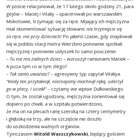
W poście relacjonował, że 17 lutego około godziny 21, para
gejów – Maciej i Vitaliy – spacerowali po warszawskim
Mokotowie, trzymając się za ręce. Mijający ich mężczyzna
miał skomentować sytuację słowami:
nie trzymajcie się
za ręce, nie przy dzieciach!
Po jakimś czasie, gdy znajdowali
się w pobliżu stacji metra Wierzbno ponownie spotkali
mężczyznę i ponownie usłyszeli to samo pouczenie.
– Tu nie ma żadnych dzieci
– wzruszył ramionami Maciek –
A poza tym co w tym złego?
– Tak samo uważasz?
– agresywny typ zapytał Vitaliya.
“Kiedy ten przytaknął, nieznajomy machnął ręką, uderzył
go w plecy. I uciekł”
– czytamy we wpisie Dulkowskiego.
O tym, że został ugodzony, mężczyzna zorientował się
dopiero po chwili, a w szpitalu potwierdzono,
że ma on na plecach ranę szeroką na cztery centymetry
i głęboką na trzy, ale na szczęście nie doszło
do uszkodzenia ważnych organów.
Tymczasem
Witold Waszczykowski
, będący gościem