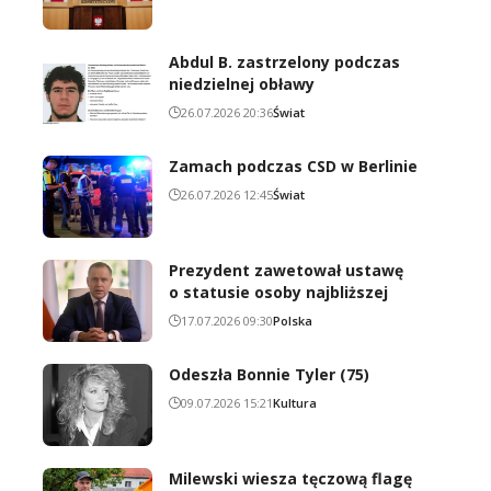
Abdul B. zastrzelony podczas
niedzielnej obławy
26.07.2026 20:36
Świat
Zamach podczas CSD w Berlinie
26.07.2026 12:45
Świat
Prezydent zawetował ustawę
o statusie osoby najbliższej
17.07.2026 09:30
Polska
Odeszła Bonnie Tyler (75)
09.07.2026 15:21
Kultura
Milewski wiesza tęczową flagę