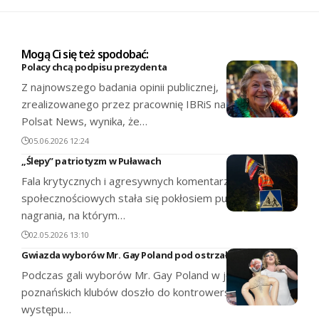
Mogą Ci się też spodobać:
Polacy chcą podpisu prezydenta
Z najnowszego badania opinii publicznej,
zrealizowanego przez pracownię IBRiS na zlecenie
Polsat News, wynika, że…
05.06.2026 12:24
„Ślepy” patriotyzm w Puławach
Fala krytycznych i agresywnych komentarzy w mediach
społecznościowych stała się pokłosiem publikacji
nagrania, na którym…
02.05.2026 13:10
Gwiazda wyborów Mr. Gay Poland pod ostrzałem mediów
Podczas gali wyborów Mr. Gay Poland w jednym z
poznańskich klubów doszło do kontrowersyjnego
występu…