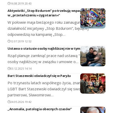
16.08.2019 20:43
Aktywistki „Stop Bzdurom” potrzebują wsparcia
w „przetańczeniu »zygotarian«”
W połowie maja bieżącego roku zainaugurowano
działalność inicjatywy „Stop Bzdurom”, będącej
odpowiedzią na kampanię „Stop…
12.07.2019 12:52
Ustawa o statusie osoby najbliższej nie w tym roku?
Rząd planuje zamknąć prace nad ustawą "o statusie
osoby najbliższej w związku i umowie o…
03.12.2025 14:14
Bart Staszewski oświadczył się w Paryżu
Po trzynastu latach wspólnego życia, znany działacz
LGBT Bart Staszewski oświadczył się swojemu
partnerowi, Sławomirowi…
24.05.2026 19:42
„Anomalia, patologia obecnych czasów”