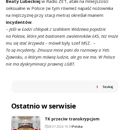
Beaty Lubeckiej
w Radio ZET, ataki na mniejszości
seksualne w Polsce (w tym również napaść nożownika
na mężczyznę przy stacji metra) określał mianem
incydentów
.
–
Jeśli w Łodzi chłopak z szalikiem Widzewa pojedzie
na Polesie, które jest bastionem zwolenników ŁKS, też może
mu się stać krzywda
– mówił były szef MSZ. –
To są incydenty. Zmusza mnie pani do rozmowy o Yeti.
Zjawisku, o którym mówią ludzie, ale go nie ma. W Polsce
nie ma dyskryminacji prawnej LGBT.
Szukaj
Ostatnio w serwisie
TK przeciw transkrypcjom
28.07.2026 19:34
Polska