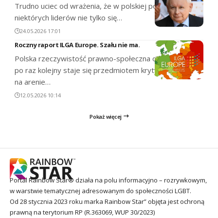
Trudno uciec od wrażenia, że w polskiej polityce czas dla
niektórych liderów nie tylko się…
24.05.2026 17:01
Roczny raport ILGA Europe. Szału nie ma.
Polska rzeczywistość prawno-społeczna osób LGBT+
po raz kolejny staje się przedmiotem krytycznej oceny
na arenie…
12.05.2026 10:14
Pokaż więcej
Portal Rainbow Star® działa na polu informacyjno – rozrywkowym,
w warstwie tematycznej adresowanym do społeczności LGBT.
Od 28 stycznia 2023 roku marka Rainbow Star” objęta jest ochroną
prawną na terytorium RP (R.363069, WUP 30/2023)