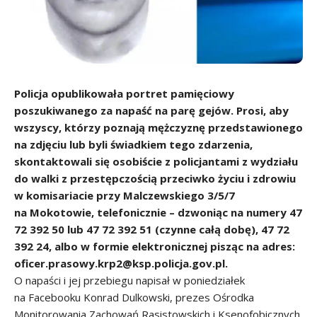
Policja opublikowała portret pamięciowy
poszukiwanego za napaść na parę gejów. Prosi, aby
wszyscy, którzy poznają mężczyznę przedstawionego
na zdjęciu lub byli świadkiem tego zdarzenia,
skontaktowali się osobiście z policjantami z wydziału
do walki z przestępczością przeciwko życiu i zdrowiu
w komisariacie przy Malczewskiego 3/5/7
na Mokotowie, telefonicznie – dzwoniąc na numery 47
72 392 50 lub 47 72 392 51 (czynne całą dobę), 47 72
392 24, albo w formie elektronicznej pisząc na adres:
oficer.prasowy.krp2@ksp.policja.gov.pl
.
O napaści i jej przebiegu napisał w poniedziałek
na Facebooku Konrad Dulkowski, prezes Ośrodka
Monitorowania Zachowań Rasistowskich i Ksenofobicznych.