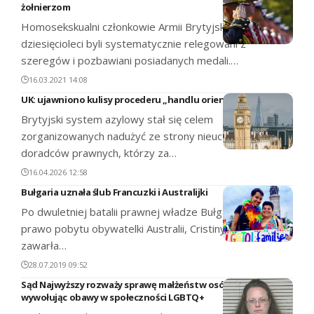
żołnierzom
Homosekskualni członkowie Armii Brytyjskiej od
dziesięcioleci byli systematycznie relegowani z
szeregów i pozbawiani posiadanych medali.…
16.03.2021 14:08
UK: ujawniono kulisy procederu „handlu orientacją”
Brytyjski system azylowy stał się celem
zorganizowanych nadużyć ze strony nieuczciwych
doradców prawnych, którzy za…
16.04.2026 12:58
Bułgaria uznała ślub Francuzki i Australijki
Po dwuletniej batalii prawnej władze Bułgarii uznały
prawo pobytu obywatelki Australii, Cristiny Palmy, która
zawarła…
28.07.2019 09:52
Sąd Najwyższy rozważy sprawę małżeństw osób tej samej płci,
wywołując obawy w społeczności LGBTQ+