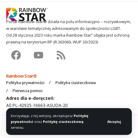
Portal Rainbow Star® działa na polu informacyjno – rozrywkowym,
w warstwie tematycznej adresowanym do społeczności LGBT.
Od 28 stycznia 2023 roku marka Rainbow Star” objęta jest ochroną
prawną na terytorium RP (R.363069, WUP 30/2023)
Rainbow Star®
Polityka prywatności
Polityka ciasteczkowa
Pierwsza pomoc
Adres dla e-doręczeń:
AE:PL-42925-16663-ASUDA-20
Korzystając z tej witryny, akceptujesz
Politykę
2016 – 2026 © Rainbow Star® c/o
Stardar Media
. Wszelkie prawa
prywatności
oraz
Politykę ciasteczkową
Akceptuj
serwisu.
zastrzeżone.