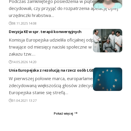
Podczas zamkniętego posiedzenia w piątek, sędziowie
decydowali, czy przyjąć do rozpatrzenia apelację byłej
urzędniczki hrabstwa…
08.11.2025 14:08
Decyzja KE w spr. terapii konwersyjnych
Komisja Europejska udzieliła oficjalnej odpowiedzi na
trwające od miesięcy naciski społeczne w sprawie
zakazu tzw.…
14.05.2026 14:20
Unia Europejska z rezolucją na rzecz osób LGBT
W pierwszej połowie marca, europarlamentarzyści
zdecydowaną większością głosów zdecydowali, że Unia
Europejska stanie się strefą…
01.04.2021 13:27
Pokaż więcej