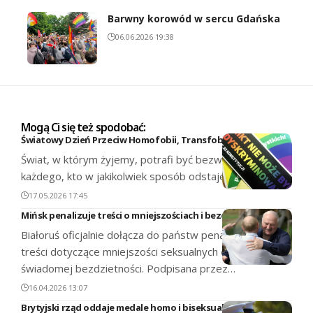
Barwny korowód w sercu Gdańska
06.06.2026 19:38
Mogą Ci się też spodobać:
Światowy Dzień Przeciw Homofobii, Transfobii i Bifobii
Świat, w którym żyjemy, potrafi być bezwzględny dla
każdego, kto w jakikolwiek sposób odstaje od…
17.05.2026 17:45
Mińsk penalizuje treści o mniejszościach i bezdzietności
Białoruś oficjalnie dołącza do państw penalizujących
treści dotyczące mniejszości seksualnych oraz
świadomej bezdzietności. Podpisana przez…
16.04.2026 13:07
Brytyjski rząd oddaje medale homo i biseksualnym