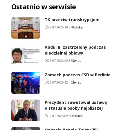
Ostatnio w serwisie
TK przeciw transkrypcjom
28.07.2026 19:34
Polska
Abdul B. zastrzelony podczas
niedzielnej obławy
26.07.2026 20:36
Świat
Zamach podczas CSD w Berlinie
26.07.2026 12:45
Świat
Prezydent zawetował ustawę
o statusie osoby najbliższej
17.07.2026 09:30
Polska
Odeszła Bonnie Tyler (75)