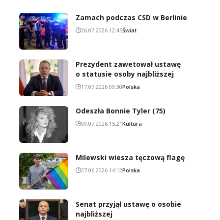
Zamach podczas CSD w Berlinie
26.07.2026 12:45
Świat
Prezydent zawetował ustawę
o statusie osoby najbliższej
17.07.2026 09:30
Polska
Odeszła Bonnie Tyler (75)
09.07.2026 15:21
Kultura
Milewski wiesza tęczową flagę
27.06.2026 14:12
Polska
Senat przyjął ustawę o osobie
najbliższej