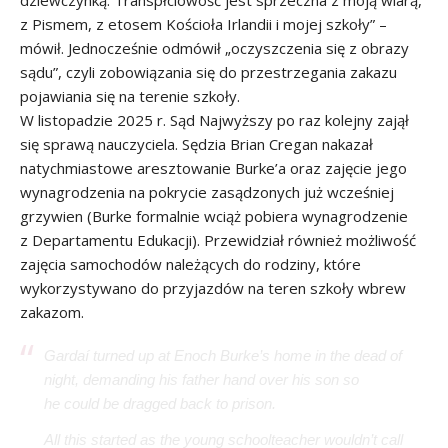
dziewczynką. Transpłciowość jest sprzeczna z moją wiarą,
z Pismem, z etosem Kościoła Irlandii i mojej szkoły” –
mówił. Jednocześnie odmówił „oczyszczenia się z obrazy
sądu”, czyli zobowiązania się do przestrzegania zakazu
pojawiania się na terenie szkoły.
W listopadzie 2025 r. Sąd Najwyższy po raz kolejny zajął
się sprawą nauczyciela. Sędzia Brian Cregan nakazał
natychmiastowe aresztowanie Burke’a oraz zajęcie jego
wynagrodzenia na pokrycie zasądzonych już wcześniej
grzywien (Burke formalnie wciąż pobiera wynagrodzenie
z Departamentu Edukacji). Przewidział również możliwość
zajęcia samochodów należących do rodziny, które
wykorzystywano do przyjazdów na teren szkoły wbrew
zakazom.
Gardaí turned up at Enoch Burke’s home in the dead of
night, demanding his father hand over his son so
he could be dragged back to prison.
All this started as the young schoolteacher wouldn’t call