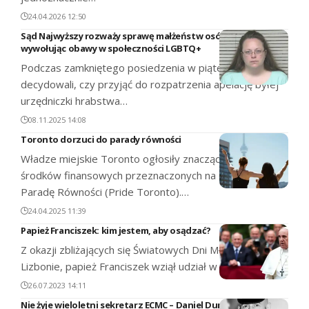
24.04.2026 12:50
Sąd Najwyższy rozważy sprawę małżeństw osób tej samej płci,
wywołując obawy w społeczności LGBTQ+
Podczas zamkniętego posiedzenia w piątek, sędziowie
decydowali, czy przyjąć do rozpatrzenia apelację byłej
urzędniczki hrabstwa…
08.11.2025 14:08
Toronto dorzuci do parady równości
Władze miejskie Toronto ogłosiły znaczące zwiększenie
środków finansowych przeznaczonych na doroczną
Paradę Równości (Pride Toronto).…
24.04.2025 11:39
Papież Franciszek: kim jestem, aby osądzać?
Z okazji zbliżających się Światowych Dni Młodzieży w
Lizbonie, papież Franciszek wziął udział w specjalnym…
26.07.2023 14:11
Nie żyje wieloletni sekretarz ECMC – Daniel Dumont