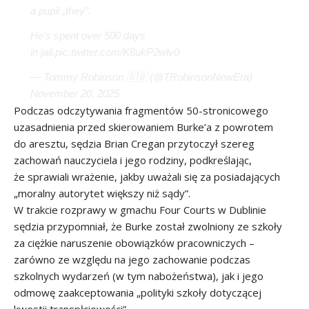
a pupil „they”.
He’s spent over 500 days
in jail.
pic.twitter.com/K8ukP2wlv0
— Tommy Robinson 🇬🇧 (@TRobinsonNewEra)
November 20, 2025
Podczas odczytywania fragmentów 50-stronicowego
uzasadnienia przed skierowaniem Burke’a z powrotem
do aresztu, sędzia Brian Cregan przytoczył szereg
zachowań nauczyciela i jego rodziny, podkreślając,
że sprawiali wrażenie, jakby uważali się za posiadających
„moralny autorytet większy niż sądy”.
W trakcie rozprawy w gmachu Four Courts w Dublinie
sędzia przypomniał, że Burke został zwolniony ze szkoły
za ciężkie naruszenie obowiązków pracowniczych –
zarówno ze względu na jego zachowanie podczas
szkolnych wydarzeń (w tym nabożeństwa), jak i jego
odmowę zaakceptowania „polityki szkoły dotyczącej