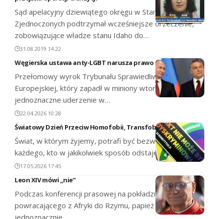
Sąd apelacyjny dziewiątego okręgu w Stanach
Zjednoczonych podtrzymał wcześniejsze orzeczenie,
zobowiązujące władze stanu Idaho do…
31.08.2019 14:22
Węgierska ustawa anty-LGBT narusza prawo unijne
Przełomowy wyrok Trybunału Sprawiedliwości Unii
Europejskiej, który zapadł w miniony wtorek, stanowi
jednoznaczne uderzenie w…
22.04.2026 10:28
Światowy Dzień Przeciw Homofobii, Transfobii i Bifobii
Świat, w którym żyjemy, potrafi być bezwzględny dla
każdego, kto w jakikolwiek sposób odstaje od…
17.05.2026 17:45
Leon XIV mówi „nie”
Podczas konferencji prasowej na pokładzie samolotu
powracającego z Afryki do Rzymu, papież Leon XIV
jednoznacznie…