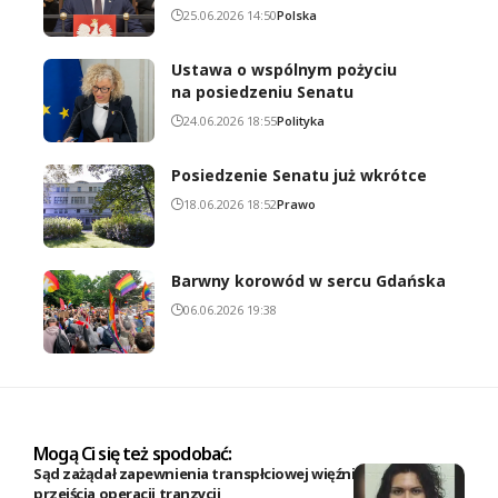
25.06.2026 14:50
Polska
Ustawa o wspólnym pożyciu
na posiedzeniu Senatu
24.06.2026 18:55
Polityka
Posiedzenie Senatu już wkrótce
18.06.2026 18:52
Prawo
Barwny korowód w sercu Gdańska
06.06.2026 19:38
Mogą Ci się też spodobać:
Sąd zażądał zapewnienia transpłciowej więźniarce możliwości
przejścia operacji tranzycji