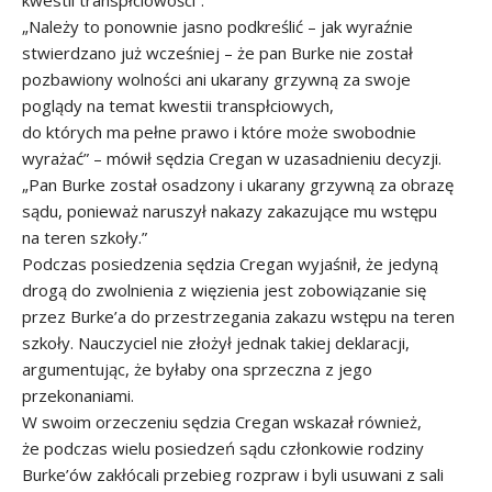
kwestii transpłciowości”.
„Należy to ponownie jasno podkreślić – jak wyraźnie
stwierdzano już wcześniej – że pan Burke nie został
pozbawiony wolności ani ukarany grzywną za swoje
poglądy na temat kwestii transpłciowych,
do których ma pełne prawo i które może swobodnie
wyrażać” – mówił sędzia Cregan w uzasadnieniu decyzji.
„Pan Burke został osadzony i ukarany grzywną za obrazę
sądu, ponieważ naruszył nakazy zakazujące mu wstępu
na teren szkoły.”
Podczas posiedzenia sędzia Cregan wyjaśnił, że jedyną
drogą do zwolnienia z więzienia jest zobowiązanie się
przez Burke’a do przestrzegania zakazu wstępu na teren
szkoły. Nauczyciel nie złożył jednak takiej deklaracji,
argumentując, że byłaby ona sprzeczna z jego
przekonaniami.
W swoim orzeczeniu sędzia Cregan wskazał również,
że podczas wielu posiedzeń sądu członkowie rodziny
Burke’ów zakłócali przebieg rozpraw i byli usuwani z sali