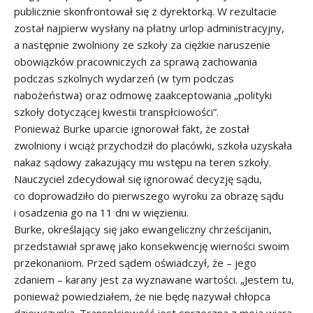
publicznie skonfrontował się z dyrektorką. W rezultacie
został najpierw wysłany na płatny urlop administracyjny,
a następnie zwolniony ze szkoły za ciężkie naruszenie
obowiązków pracowniczych za sprawą zachowania
podczas szkolnych wydarzeń (w tym podczas
nabożeństwa) oraz odmowę zaakceptowania „polityki
szkoły dotyczącej kwestii transpłciowości”.
Ponieważ Burke uparcie ignorował fakt, że został
zwolniony i wciąż przychodził do placówki, szkoła uzyskała
nakaz sądowy zakazujący mu wstępu na teren szkoły.
Nauczyciel zdecydował się ignorować decyzję sądu,
co doprowadziło do pierwszego wyroku za obrazę sądu
i osadzenia go na 11 dni w więzieniu.
Burke, określający się jako ewangeliczny chrześcijanin,
przedstawiał sprawę jako konsekwencję wierności swoim
przekonaniom. Przed sądem oświadczył, że – jego
zdaniem – karany jest za wyznawane wartości. „Jestem tu,
ponieważ powiedziałem, że nie będę nazywał chłopca