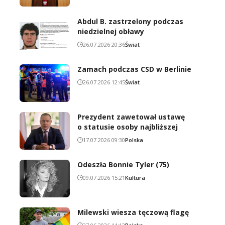
Abdul B. zastrzelony podczas
niedzielnej obławy
26.07.2026 20:36
Świat
Zamach podczas CSD w Berlinie
26.07.2026 12:45
Świat
Prezydent zawetował ustawę
o statusie osoby najbliższej
17.07.2026 09:30
Polska
Odeszła Bonnie Tyler (75)
09.07.2026 15:21
Kultura
Milewski wiesza tęczową flagę