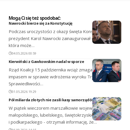
Mogą Ci się też spodobać:
Nawrocki bierze się za Konstytucję
Podczas uroczystości z okazji święta Konstytucji 3 Maja
prezydent Karol Nawrocki zainaugurował dyskusję,
która może…
04.05.2026 00:59
Kierwiński z Gawkowskim nadal w sporze
Rząd Koalicji 15 października wciąż zmaga się z
impasem w sprawie wdrożenia wyroku Trybunału
Sprawiedliwości…
01.05.2026 19:29
Pół miliarda złotych nie zasili kasy samorządów
W piątek wieczorem marszałkowie województw
małopolskiego, lubelskiego, świętokrzyskiego, łódzkiego
i podkarpackiego - otrzymali informację, że…
06.09.2021 14:15