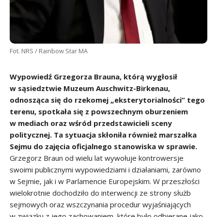
Fot. NRS / Rainbow Star MA
Wypowiedź Grzegorza Brauna, którą wygłosił
w sąsiedztwie Muzeum Auschwitz-Birkenau,
odnosząca się do rzekomej „eksterytorialności” tego
terenu, spotkała się z powszechnym oburzeniem
w mediach oraz wśród przedstawicieli sceny
politycznej. Ta sytuacja skłoniła również marszałka
Sejmu do zajęcia oficjalnego stanowiska w sprawie.
Grzegorz Braun od wielu lat wywołuje kontrowersje
swoimi publicznymi wypowiedziami i działaniami, zarówno
w Sejmie, jak i w Parlamencie Europejskim. W przeszłości
wielokrotnie dochodziło do interwencji ze strony służb
sejmowych oraz wszczynania procedur wyjaśniających
w związku z jego zachowaniem, które było odbierane jako