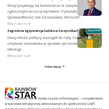
Wciąż pojawiają się komentarze w związku z
ogłoszonym wczoraj wyrokiem Trybunału
Sprawiedliwości Unii Europejskiej. Wiceszef…
26.11.2025 13:18
Zagrożona egzystencja ludzka w Szczytnikach
Dwaj młodzi politycy wystąpili do rady Szczytników o
uchylenie stanowiska w sprawie sprzeciwu wobec
ideologii…
09.02.2021 12:29
Pokaż więcej
Portal Rainbow Star® działa na polu informacyjno – rozrywkowym,
w warstwie tematycznej adresowanym do społeczności LGBT.
Od 28 stycznia 2023 roku marka Rainbow Star” objęta jest ochroną