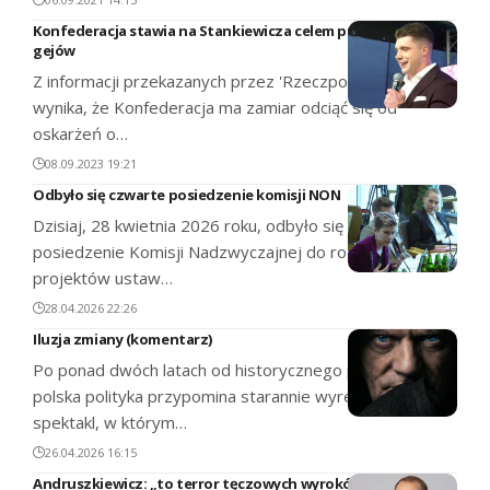
Konfederacja stawia na Stankiewicza celem przyciągnięcia
gejów
Z informacji przekazanych przez 'Rzeczpospolitą'
wynika, że Konfederacja ma zamiar odciąć się od
oskarżeń o…
08.09.2023 19:21
Odbyło się czwarte posiedzenie komisji NON
Dzisiaj, 28 kwietnia 2026 roku, odbyło się czwarte
posiedzenie Komisji Nadzwyczajnej do rozpatrzenia
projektów ustaw…
28.04.2026 22:26
Iluzja zmiany (komentarz)
Po ponad dwóch latach od historycznego przełomu
polska polityka przypomina starannie wyreżyserowany
spektakl, w którym…
26.04.2026 16:15
Andruszkiewicz: „to terror tęczowych wyroków”