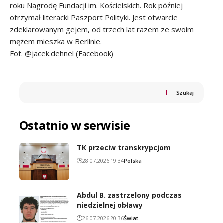
roku Nagrodę Fundacji im. Kościelskich. Rok później
otrzymał literacki Paszport Polityki. Jest otwarcie
zdeklarowanym gejem, od trzech lat razem ze swoim
mężem mieszka w Berlinie.
Fot. @jacek.dehnel (Facebook)
Szukaj
Ostatnio w serwisie
TK przeciw transkrypcjom
28.07.2026 19:34
Polska
Abdul B. zastrzelony podczas
niedzielnej obławy
26.07.2026 20:36
Świat