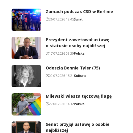
Zamach podczas CSD w Berlinie
26.07.2026 12:45
Świat
Prezydent zawetował ustawę
o statusie osoby najbliższej
17.07.2026 09:30
Polska
Odeszła Bonnie Tyler (75)
09.07.2026 15:21
Kultura
Milewski wiesza tęczową flagę
27.06.2026 14:12
Polska
Senat przyjął ustawę o osobie
najbliższej