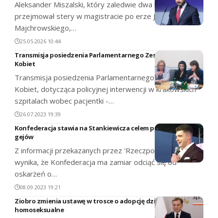
Aleksander Miszalski, który zaledwie dwa lata temu
przejmował stery w magistracie po erze Jacka
Majchrowskiego,…
25.05.2026 10:44
Transmisja posiedzenia Parlamentarnego Zespołu Praw
Kobiet
Transmisja posiedzenia Parlamentarnego Zespołu Praw
Kobiet, dotycząca policyjnej interwencji w krakowskich
szpitalach wobec pacjentki -…
26.07.2023 19:39
Konfederacja stawia na Stankiewicza celem przyciągnięcia
gejów
Z informacji przekazanych przez 'Rzeczpospolitą'
wynika, że Konfederacja ma zamiar odciąć się od
oskarżeń o…
08.09.2023 19:21
Ziobro zmienia ustawę w trosce o adopcję dzieci przez pary
homoseksualne