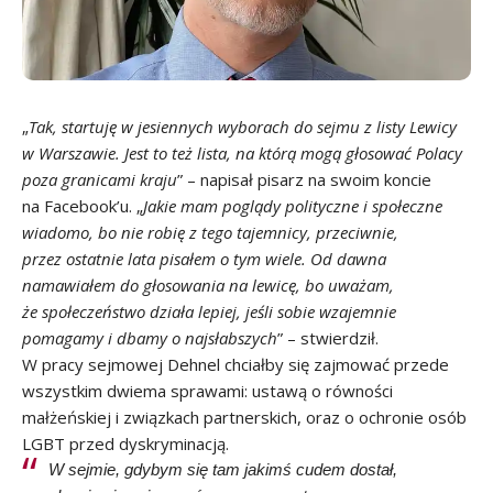
„
Tak, startuję w jesiennych wyborach do sejmu z listy Lewicy
w Warszawie. Jest to też lista, na którą mogą głosować Polacy
poza granicami kraju
” – napisał pisarz
na swoim koncie
na Facebook’u
. „
Jakie mam poglądy polityczne i społeczne
wiadomo, bo nie robię z tego tajemnicy, przeciwnie,
przez ostatnie lata pisałem o tym wiele. Od dawna
namawiałem do głosowania na lewicę, bo uważam,
że społeczeństwo działa lepiej, jeśli sobie wzajemnie
pomagamy i dbamy o najsłabszych
” – stwierdził.
W pracy sejmowej Dehnel chciałby się zajmować przede
wszystkim dwiema sprawami: ustawą o równości
małżeńskiej i związkach partnerskich, oraz o ochronie osób
LGBT przed dyskryminacją.
W sejmie, gdybym się tam jakimś cudem dostał,