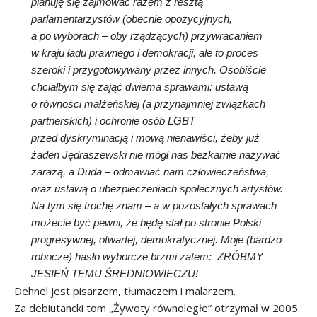
planuję się zajmować razem z resztą
parlamentarzystów (obecnie opozycyjnych,
a po wyborach – oby rządzących) przywracaniem
w kraju ładu prawnego i demokracji, ale to proces
szeroki i przygotowywany przez innych. Osobiście
chciałbym się zająć dwiema sprawami: ustawą
o równości małżeńskiej (a przynajmniej związkach
partnerskich) i ochronie osób LGBT
przed dyskryminacją i mową nienawiści, żeby już
żaden Jędraszewski nie mógł nas bezkarnie nazywać
zarazą, a Duda – odmawiać nam człowieczeństwa,
oraz ustawą o ubezpieczeniach społecznych artystów.
Na tym się trochę znam – a w pozostałych sprawach
możecie być pewni, że będę stał po stronie Polski
progresywnej, otwartej, demokratycznej. Moje (bardzo
robocze) hasło wyborcze brzmi zatem: ZRÓBMY
JESIEŃ TEMU ŚREDNIOWIECZU!
Dehnel jest pisarzem, tłumaczem i malarzem.
Za debiutancki tom „Żywoty równoległe” otrzymał w 2005