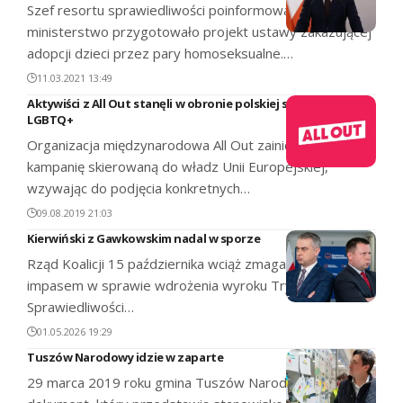
Szef resortu sprawiedliwości poinformował, że
ministerstwo przygotowało projekt ustawy zakazującej
adopcji dzieci przez pary homoseksualne.…
11.03.2021 13:49
Aktywiści z All Out stanęli w obronie polskiej społeczności
LGBTQ+
Organizacja międzynarodowa All Out zainicjowała
kampanię skierowaną do władz Unii Europejskiej,
wzywając do podjęcia konkretnych…
09.08.2019 21:03
Kierwiński z Gawkowskim nadal w sporze
Rząd Koalicji 15 października wciąż zmaga się z
impasem w sprawie wdrożenia wyroku Trybunału
Sprawiedliwości…
01.05.2026 19:29
Tuszów Narodowy idzie w zaparte
29 marca 2019 roku gmina Tuszów Narodowy przyjęła