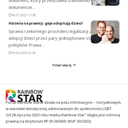
dokument, który przedstawia stanowisko anty-LGBT. W
dokumencie…
18.07.2023 17:38
Histeria na prawicy: geje adoptują dzieci!
Sprawa rzekomego procederu legalizacji zagranicznych
adopcji dzieci przez pary jednopłciowe stała się dla
polityków Prawa…
19.05.2026 22:39
Pokaż więcej
Portal Rainbow Star® działa na polu informacyjno – rozrywkowym,
w warstwie tematycznej adresowanym do społeczności LGBT.
Od 28 stycznia 2023 roku marka Rainbow Star” objęta jest ochroną
prawną na terytorium RP (R.363069, WUP 30/2023)