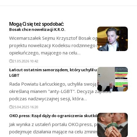
Mogą Ci się też spodobać:
Bosak chce nowelizacji K.R.O.
Wicemarszałek Sejmu Krzysztof Bosak ogłosił złożenie
projektu nowelizacji Kodeksu rodzinnego i
opiekuńczego, mającego na celu…
21.05.2026 10:42
Łańcut ostatnim samorządem, który uchylił uchwałę anty-
LGBT
Rada Powiatu Łańcuckiego, uchyliła swoją uchwałę
określaną mianem "anty-LGBT". Decyzja zapadła
podczas nadzwyczajnej sesji, która…
25.04.2025 16:20
OKO.press: Rząd dąży do ograniczenia skutków wyroku NSA
Jak wynika z ustaleń portalu OKO.press, polski rząd
podejmuje działania mające na celu zminimalizowanie