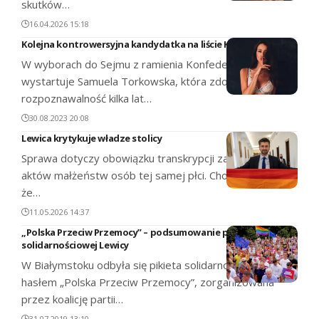
skutków…
16.04.2026 15:18
Kolejna kontrowersyjna kandydatka na liście Konfederacji
W wyborach do Sejmu z ramienia Konfederacji
wystartuje Samuela Torkowska, która zdobyła
rozpoznawalność kilka lat…
30.08.2023 20:08
Lewica krytykuje władze stolicy
Sprawa dotyczy obowiązku transkrypcji zagranicznych
aktów małżeństw osób tej samej płci. Choć sąd uznał,
że…
11.05.2026 14:37
„Polska Przeciw Przemocy” – podsumowanie pikiety
solidarnościowej Lewicy
W Białymstoku odbyła się pikieta solidarnościowa pod
hasłem „Polska Przeciw Przemocy”, zorganizowana
przez koalicję partii…
31.07.2019 13:10