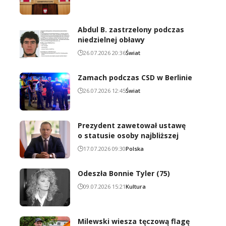
Abdul B. zastrzelony podczas
niedzielnej obławy
26.07.2026 20:36
Świat
Zamach podczas CSD w Berlinie
26.07.2026 12:45
Świat
Prezydent zawetował ustawę
o statusie osoby najbliższej
17.07.2026 09:30
Polska
Odeszła Bonnie Tyler (75)
09.07.2026 15:21
Kultura
Milewski wiesza tęczową flagę