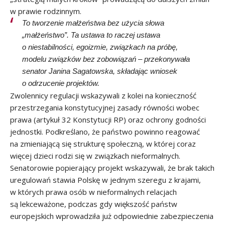
w prawie rodzinnym.
To tworzenie małżeństwa bez użycia słowa
„małżeństwo”. Ta ustawa to raczej ustawa
o niestabilności, egoizmie, związkach na próbę,
modelu związków bez zobowiązań – przekonywała
senator Janina Sagatowska, składając wniosek
o odrzucenie projektów.
Zwolennicy regulacji wskazywali z kolei na konieczność
przestrzegania konstytucyjnej zasady równości wobec
prawa (artykuł 32 Konstytucji RP) oraz ochrony godności
jednostki. Podkreślano, że państwo powinno reagować
na zmieniającą się strukturę społeczną, w której coraz
więcej dzieci rodzi się w związkach nieformalnych.
Senatorowie popierający projekt wskazywali, że brak takich
uregulowań stawia Polskę w jednym szeregu z krajami,
w których prawa osób w nieformalnych relacjach
są lekceważone, podczas gdy większość państw
europejskich wprowadziła już odpowiednie zabezpieczenia