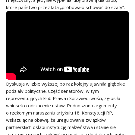
i mężczyzny, a jedynie wypełnia lukę prawną dla osób,
które państwo przez lata „próbowało schować do szafy”.
Dyskusja w izbie wyższej po raz kolejny ujawniła głębokie
podziały polityczne. Część senatorów, w tym
reprezentujących klub Prawa i Sprawiedliwości, zgłosiła
wniosek o odrzucenie ustaw. Podnoszono argumenty
o rzekomym naruszaniu artykułu 18. Konstytucji RP,
wskazując na obawę, że uregulowanie związków
partnerskich osłabi instytucję małżeństwa i stanie się
„strategią małych kroków” prowadzącą do dalszych zmian