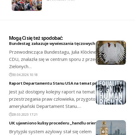
Mogą Ci się też spodobać:
Bundestag zakazuje wywieszania tęczowych flag
Przewodnicząca Bundestagu, Julia Klöckner z chadeckiej
CDU, znalazła się w centrum sporu z przedstawicielami
Zielonych…
30.04.2026 10:18
Raport Departamentu Stanu USA na temat praw człowieka
Jest już dostępny kolejny raport na temat
przestrzegania praw człowieka, przygotowany przez
amerykański Departament Stanu.…
28.03.2023 17:21
UK: ujawniono kulisy procederu „handlu orientacją”
Brytyjski system azylowy stał się celem