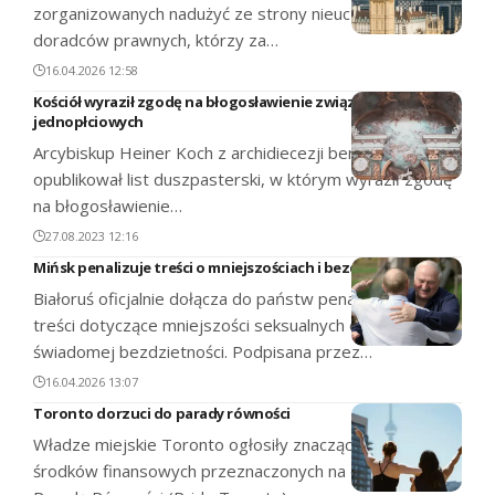
zorganizowanych nadużyć ze strony nieuczciwych
doradców prawnych, którzy za…
16.04.2026 12:58
Kościół wyraził zgodę na błogosławienie związków
jednopłciowych
Arcybiskup Heiner Koch z archidiecezji berlińskiej
opublikował list duszpasterski, w którym wyraził zgodę
na błogosławienie…
27.08.2023 12:16
Mińsk penalizuje treści o mniejszościach i bezdzietności
Białoruś oficjalnie dołącza do państw penalizujących
treści dotyczące mniejszości seksualnych oraz
świadomej bezdzietności. Podpisana przez…
16.04.2026 13:07
Toronto dorzuci do parady równości
Władze miejskie Toronto ogłosiły znaczące zwiększenie
środków finansowych przeznaczonych na doroczną