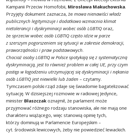
Kampanii Przeciw Homofobii,
Mirosława Makuchowska
.
Przyjęty dokument zaznacza, że
mowa nienawiści władz
publicznych legitymizuje i dodatkowo wzmacnia klimat
nietolerancji i dyskryminacji wobec osób LGBTIQ
oraz,
że
sprzeciw wobec osób LGBTIQ często idzie w parze
z szerszym pogorszeniem się sytuacji w zakresie demokracji,
praworządności i praw podstawowych
.
Chociaż osoby LGBTIQ w Polsce spotykają się z systematyczną
dyskryminacją, jest to również problem w całej UE, przy czym
postęp w łagodzeniu utrzymującej się dyskryminacji i nękania
osób LGBTIQ jest niewielki lub żaden
– czytamy.
Tymczasem polski rząd zdaje się świadomie bagatelizować
sytuację. W dzisiejszej rozmowie w radiowej Jedynce,
minister
Błaszczak
oznajmił, że parlament może
przyjmować różnego rodzaju stanowiska, ale nie mają one
charakteru wiążącego, więc stanowią opinię tych,
którzy dominują w Parlamencie Europejskim –
cyt. środowisk lewicowych, żeby nie powiedzieć lewackich.