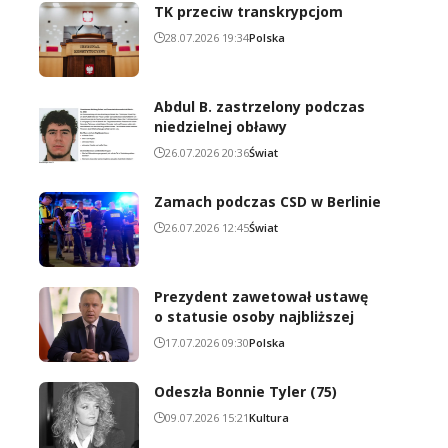
TK przeciw transkrypcjom
28.07.2026 19:34
Polska
Abdul B. zastrzelony podczas
niedzielnej obławy
26.07.2026 20:36
Świat
Zamach podczas CSD w Berlinie
26.07.2026 12:45
Świat
Prezydent zawetował ustawę
o statusie osoby najbliższej
17.07.2026 09:30
Polska
Odeszła Bonnie Tyler (75)
09.07.2026 15:21
Kultura