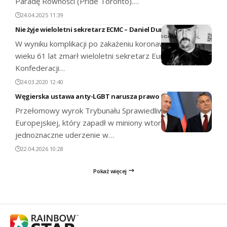
Paradę Równości (Pride Toronto).…
24.04.2025 11:39
Nie żyje wieloletni sekretarz ECMC – Daniel Dumont
W wyniku komplikacji po zakażeniu koronawirusem, w
wieku 61 lat zmarł wieloletni sekretarz Europejskiej
Konfederacji…
24.03.2020 12:40
Węgierska ustawa anty-LGBT narusza prawo unijne
Przełomowy wyrok Trybunału Sprawiedliwości Unii
Europejskiej, który zapadł w miniony wtorek, stanowi
jednoznaczne uderzenie w…
22.04.2026 10:28
Pokaż więcej