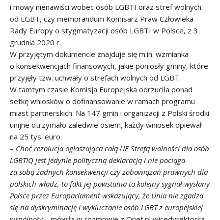
i mowy nienawiści wobec osób LGBTI oraz stref wolnych
od LGBT, czy memorandum Komisarz Praw Człowieka
Rady Europy o stygmatyzacji osób LGBTI w Polsce, z 3
grudnia 2020 r.
W przyjętym dokumencie znajduje się m.in. wzmianka
o konsekwencjach finansowych, jakie poniosły gminy, które
przyjęły tzw. uchwały o strefach wolnych od LGBT.
W tamtym czasie Komisja Europejska odrzuciła ponad
setkę wniosków o dofinansowanie w ramach programu
miast partnerskich. Na 147 gmin i organizacji z Polski środki
unijne otrzymało zaledwie osiem, każdy wniosek opiewał
na 25 tys. euro.
–
Choć rezolucja ogłaszająca całą UE Strefą wolności dla osób
LGBTIQ jest jedynie polityczną deklaracją i nie pociąga
za sobą żadnych konsekwencji czy zobowiązań prawnych dla
polskich władz, to fakt jej powstania to kolejny sygnał wysłany
Polsce przez Europarlament wskazujący, że Unia nie zgadza
się na dyskryminację i wykluczanie osób LGBT z europejskiej
wspólnoty
– mówiła w rozmowie z Onet.pl wicedyrektorka