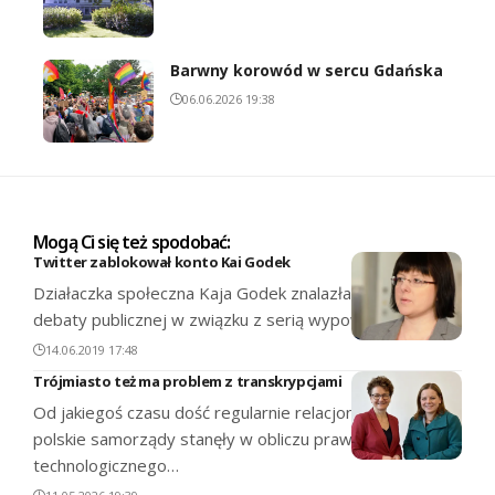
Barwny korowód w sercu Gdańska
06.06.2026 19:38
Mogą Ci się też spodobać:
Twitter zablokował konto Kai Godek
Działaczka społeczna Kaja Godek znalazła się w centrum
debaty publicznej w związku z serią wypowiedzi…
14.06.2019 17:48
Trójmiasto też ma problem z transkrypcjami
Od jakiegoś czasu dość regularnie relacjonujemy, jak
polskie samorządy stanęły w obliczu prawnego i
technologicznego…