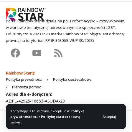
Portal Rainbow Star® działa na polu informacyjno – rozrywkowym,
w warstwie tematycznej adresowanym do społeczności LGBT.
Od 28 stycznia 2023 roku marka Rainbow Star” objęta jest ochroną
prawną na terytorium RP (R.363069, WUP 30/2023)
Rainbow Star®
Polityka prywatności
Polityka ciasteczkowa
Pierwsza pomoc
Adres dla e-doręczeń:
AE:PL-42925-16663-ASUDA-20
Korzystając z tej witryny, akceptujesz
Politykę
2016 – 2026 © Rainbow Star® c/o
Stardar Media
. Wszelkie prawa
prywatności
oraz
Politykę ciasteczkową
Akceptuj
serwisu.
zastrzeżone.