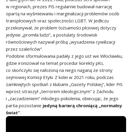
w regionach, prezes PiS regularnie budował narrację
opartą na wyśmiewaniu i marginalizacji problemów osób
transpłciowych oraz społeczności LGBT. W Jedliczu
przekonywał, że problem tożsamości płciowej dotyczy
jedynie „promila ludzi”, a postulaty środowisk
równościowych nazywał próbą „wysadzenia cywilizacji
przez szaleńców”.
Podobne sformułowania padały z jego ust we Włocławku,
gdzie ironizował na temat procedur korekty płci,
co skończyło się nałożoną na niego naganą ze strony
sejmowej Komisji Etyki. Z kolei w 2021 roku, podczas
zamkniętych spotkań z klubami „Gazety Polskiej”, lider PiS
wprost straszył „terrorem ideologicznym” z Zachodu
i „zaczadzeniem” młodego pokolenia, obiecując, że jego
partia pozostanie
jedyną barierą chroniącą „normalny
świat”
.