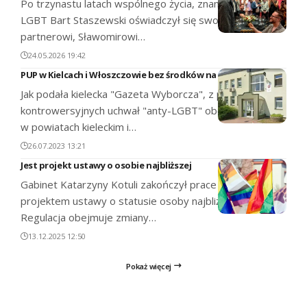
Po trzynastu latach wspólnego życia, znany działacz
LGBT Bart Staszewski oświadczył się swojemu
partnerowi, Sławomirowi…
24.05.2026 19:42
PUP w Kielcach i Włoszczowie bez środków na aktywizację
Jak podała kielecka "Gazeta Wyborcza", z powodu
kontrowersyjnych uchwał "anty-LGBT" obowiązujących
w powiatach kieleckim i…
26.07.2023 13:21
Jest projekt ustawy o osobie najbliższej
Gabinet Katarzyny Kotuli zakończył prace nad
projektem ustawy o statusie osoby najbliższej.
Regulacja obejmuje zmiany…
13.12.2025 12:50
Pokaż więcej