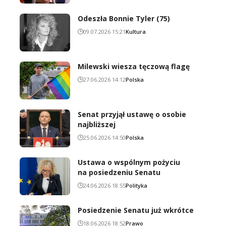
Odeszła Bonnie Tyler (75)
09.07.2026 15:21
Kultura
Milewski wiesza tęczową flagę
27.06.2026 14:12
Polska
Senat przyjął ustawę o osobie
najbliższej
25.06.2026 14:50
Polska
Ustawa o wspólnym pożyciu
na posiedzeniu Senatu
24.06.2026 18:55
Polityka
Posiedzenie Senatu już wkrótce
18.06.2026 18:52
Prawo