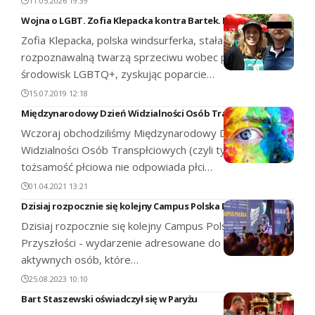
11.05.2026 19:39
Wojna o LGBT. Zofia Klepacka kontra Bartek. Kto zwycięży?
Zofia Klepacka, polska windsurferka, stała się
rozpoznawalną twarzą sprzeciwu wobec postulatów
środowisk LGBTQ+, zyskując poparcie…
15.07.2019 12:18
Międzynarodowy Dzień Widzialności Osób Transpłciowych
Wczoraj obchodziliśmy Międzynarodowy Dzień
Widzialności Osób Transpłciowych (czyli tych, których
tożsamość płciowa nie odpowiada płci…
01.04.2021 13:21
Dzisiaj rozpocznie się kolejny Campus Polska Przyszłości
Dzisiaj rozpocznie się kolejny Campus Polska
Przyszłości - wydarzenie adresowane do młodych,
aktywnych osób, które…
25.08.2023 10:10
Bart Staszewski oświadczył się w Paryżu