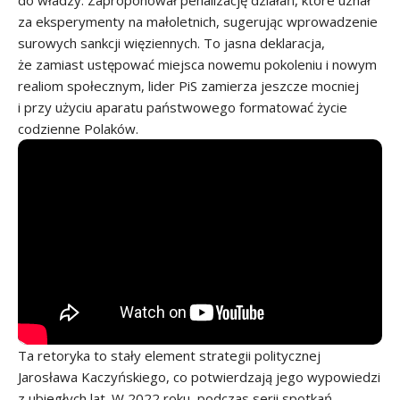
do władzy. Zaproponował penalizację działań, które uznał
za eksperymenty na małoletnich, sugerując wprowadzenie
surowych sankcji więziennych. To jasna deklaracja,
że zamiast ustępować miejsca nowemu pokoleniu i nowym
realiom społecznym, lider PiS zamierza jeszcze mocniej
i przy użyciu aparatu państwowego formatować życie
codzienne Polaków.
Ta retoryka to stały element strategii politycznej
Jarosława Kaczyńskiego, co potwierdzają jego wypowiedzi
z ubiegłych lat. W 2022 roku, podczas serii spotkań