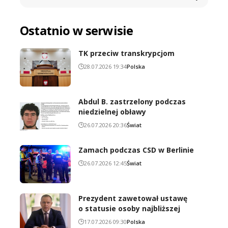
Ostatnio w serwisie
TK przeciw transkrypcjom
28.07.2026 19:34
Polska
Abdul B. zastrzelony podczas
niedzielnej obławy
26.07.2026 20:36
Świat
Zamach podczas CSD w Berlinie
26.07.2026 12:45
Świat
Prezydent zawetował ustawę
o statusie osoby najbliższej
17.07.2026 09:30
Polska