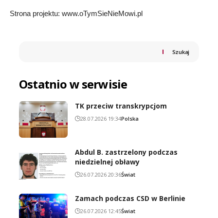
Strona projektu:
www.oTymSieNieMowi.pl
Szukaj
Ostatnio w serwisie
TK przeciw transkrypcjom
28.07.2026 19:34
Polska
Abdul B. zastrzelony podczas
niedzielnej obławy
26.07.2026 20:36
Świat
Zamach podczas CSD w Berlinie
26.07.2026 12:45
Świat