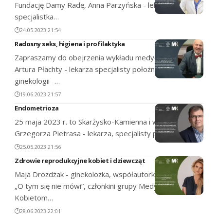
Fundację Damy Radę, Anna Parzyńska - lekarka,
specjalistka…
24.05.2023 21:54
Radosny seks, higiena i profilaktyka
Zapraszamy do obejrzenia wykładu medycznego dr
Artura Płachty - lekarza specjalisty położnictwa i
ginekologii -…
19.06.2023 21:57
Endometrioza
25 maja 2023 r. to Skarżysko-Kamienna i wykład dr
Grzegorza Pietrasa - lekarza, specjalisty położnictwa…
25.05.2023 21:56
Zdrowie reprodukcyjne kobiet i dziewcząt
Maja Drożdżak - ginekolożka, współautorka inicjatywy
„O tym się nie mówi”, członkini grupy Medycy
Kobietom…
28.06.2023 22:01