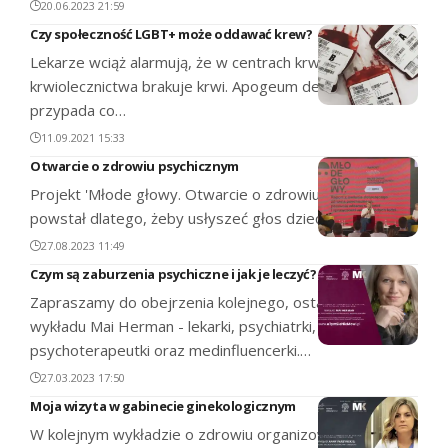
20.06.2023 21:59
Czy społeczność LGBT+ może oddawać krew?
Lekarze wciąż alarmują, że w centrach krwiodawstwa i
krwiolecznictwa brakuje krwi. Apogeum deficytów
przypada co…
11.09.2021 15:33
Otwarcie o zdrowiu psychicznym
Projekt 'Młode głowy. Otwarcie o zdrowiu psychicznym'
powstał dlatego, żeby usłyszeć głos dzieci, aby same…
27.08.2023 11:49
Czym są zaburzenia psychiczne i jak je leczyć?
Zapraszamy do obejrzenia kolejnego, ostatniego już
wykładu Mai Herman - lekarki, psychiatrki,
psychoterapeutki oraz medinfluencerki.…
27.03.2023 17:50
Moja wizyta w gabinecie ginekologicznym
W kolejnym wykładzie o zdrowiu organizowanym przez