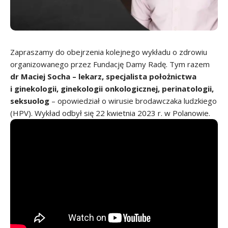
Zapraszamy do obejrzenia kolejnego wykładu o zdrowiu
organizowanego przez Fundację Damy Radę. Tym razem
dr Maciej Socha – lekarz, specjalista położnictwa
i ginekologii, ginekologii onkologicznej, perinatologii,
seksuolog
– opowiedział o wirusie brodawczaka ludzkiego
(HPV). Wykład odbył się 22 kwietnia 2023 r. w Polanowie.