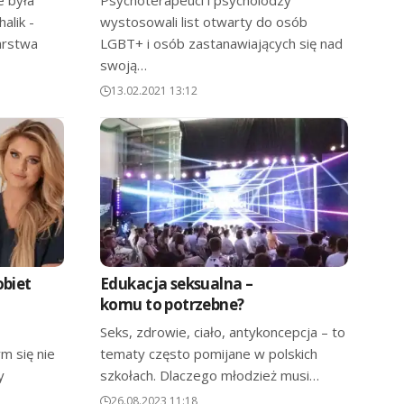
alik -
wystosowali list otwarty do osób
iarstwa
LGBT+ i osób zastanawiających się nad
swoją…
13.02.2021 13:12
obiet
Edukacja seksualna –
komu to potrzebne?
Seks, zdrowie, ciało, antykoncepcja – to
m się nie
tematy często pomijane w polskich
y
szkołach. Dlaczego młodzież musi…
26.08.2023 11:18