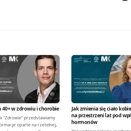
 40+ w zdrowiu i chorobie
Jak zmienia się ciało kobi
na przestrzeni lat pod w
ii “Zdrowie” przedstawiamy
hormonów
formacje oparte na rzetelnej,
Prowadzącą kolejne spotkani