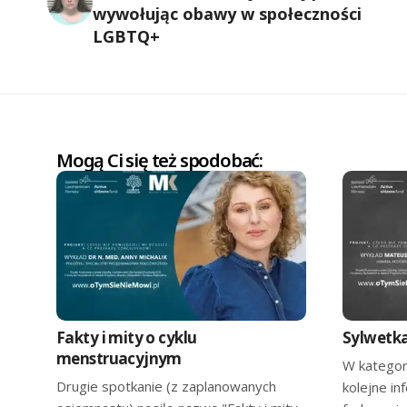
wywołując obawy w społeczności
LGBTQ+
Mogą Ci się też spodobać:
Fakty i mity o cyklu
Sylwetka
menstruacyjnym
W kategor
Drugie spotkanie (z zaplanowanych
kolejne in