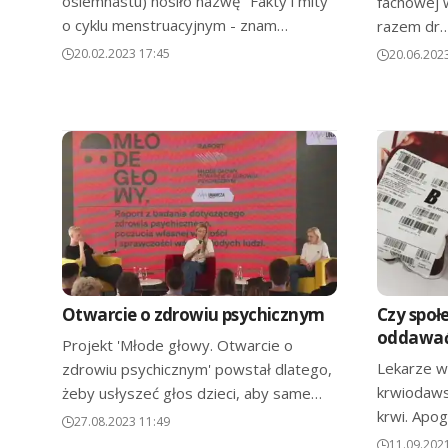
osiemnastu) nosiło nazwę "Fakty i mity
fachowej 
o cyklu menstruacyjnym - znam…
razem dr
20.02.2023 17:45
20.06.202
Otwarcie o zdrowiu psychicznym
Czy społ
oddawać
Projekt 'Młode głowy. Otwarcie o
Lekarze wc
zdrowiu psychicznym' powstał dlatego,
krwiodaws
żeby usłyszeć głos dzieci, aby same…
krwi. Apo
27.08.2023 11:49
11.09.202