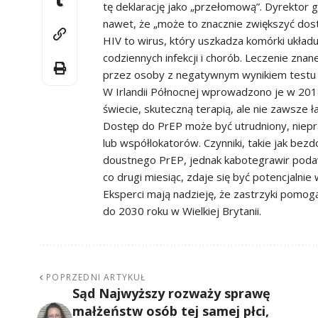
tę deklarację jako „przełomową”. Dyrektor 
nawet, że „może to znacznie zwiększyć dostę
HIV to wirus, który uszkadza komórki układ
codziennych infekcji i chorób. Leczenie zna
przez osoby z negatywnym wynikiem testu n
W Irlandii Północnej wprowadzono je w 2018 
świecie, skuteczną terapią, ale nie zawsze 
Dostęp do PrEP może być utrudniony, nieprakt
lub współlokatorów. Czynniki, takie jak be
doustnego PrEP, jednak kabotegrawir podaw
co drugi miesiąc, zdaje się być potencjalni
Eksperci mają nadzieję, że zastrzyki pomo
do 2030 roku w Wielkiej Brytanii.
POPRZEDNI ARTYKUŁ
Sąd Najwyższy rozważy sprawę
małżeństw osób tej samej płci,