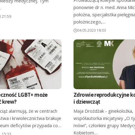
wiedzy medycznej. Tym
ponownie dr n. med. Anna Mich
…
położna, specjalistka pielęgn
3 21:59
położniczego,…
04.05.2023 18:03
eczność LGBT+ może
Zdrowie reprodukcyjne k
 krew?
i dziewcząt
iąż alarmują, że w centrach
Maja Drożdżak - ginekolożka,
twa i krwiolecznictwa brakuje
współautorka inicjatywy „O ty
geum deficytów przypada co…
mówi”, członkini grupy Medyc
Kobietom…
1 15:33