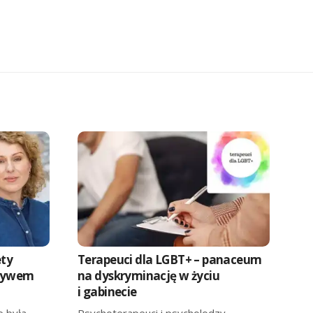
ety
Terapeuci dla LGBT+ – panaceum
pływem
na dyskryminację w życiu
i gabinecie
e była
Psychoterapeuci i psycholodzy