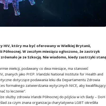
y HIV, który ma być oferowany w Wielkiej Brytanii,
i Północnej. W zeszłym miesiącu ogłoszono, że zastrzyk
co zrównało je ze Szkocją. Nie wiadomo, kiedy zastrzyki stan
ormie iniekcji, podawany co dwa miesiące, ma stanowić
, znanych jako PrEP. Irlandzki National Institute for Health and
wytyczne dotyczące podawania leku dla Departamentu Zdrowia
ces formalnego zatwierdzania wytycznych NICE, aby kwalifikujący
mać to leczenie”.
ze służby zdrowia Irlandii Północnej do pójścia w ich ślady – DoH
 ślad za czym znana organizacja charytatywna LGBT określiła