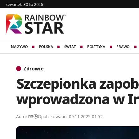
czwartek, 30 lip 2026
NA ŻYWO
POLSKA
ŚWIAT
POLITYKA
PRAWO
Zdrowie
Szczepionka zapob
wprowadzona w Irl
Autor:
RS
Opublikowano: 09.11.2025 01:52