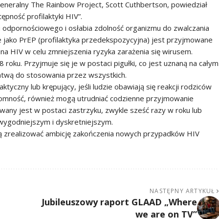
generalny The Rainbow Project, Scott Cuthbertson, powiedział
pność profilaktyki HIV”.
u odpornościowego i osłabia zdolność organizmu do zwalczania
ne jako PrEP (profilaktyka przedekspozycyjna) jest przyjmowane
a HIV w celu zmniejszenia ryzyka zarażenia się wirusem.
roku. Przyjmuje się je w postaci pigułki, co jest uznaną na całym
łatwą do stosowania przez wszystkich.
yczny lub krępujący, jeśli ludzie obawiają się reakcji rodziców
zdomność, również mogą utrudniać codzienne przyjmowanie
any jest w postaci zastrzyku, zwykle sześć razy w roku lub
e wygodniejszym i dyskretniejszym.
gą zrealizować ambicję zakończenia nowych przypadków HIV
NASTĘPNY ARTYKUŁ
Jubileuszowy raport GLAAD „Where
we are on TV”