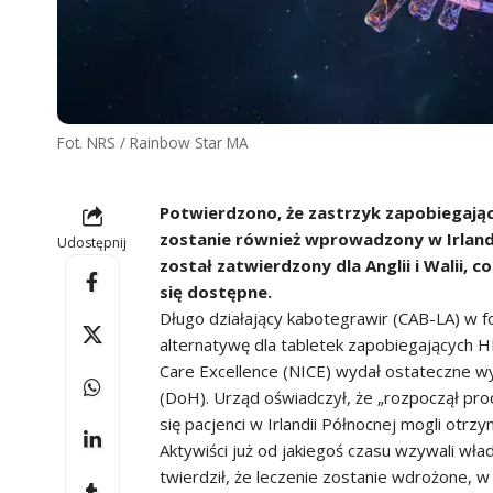
Fot. NRS / Rainbow Star MA
Potwierdzono, że zastrzyk zapobiegając
zostanie również wprowadzony w Irlandi
Udostępnij
został zatwierdzony dla Anglii i Walii, 
się dostępne.
Długo działający kabotegrawir (CAB-LA) w f
alternatywę dla tabletek zapobiegających HIV
Care Excellence (NICE) wydał ostateczne 
(DoH). Urząd oświadczył, że „rozpoczął pro
się pacjenci w Irlandii Północnej mogli otrzy
Aktywiści już od jakiegoś czasu wzywali wład
twierdził, że leczenie zostanie wdrożone, w