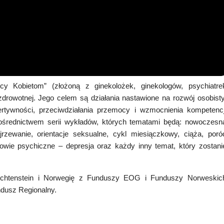
y Kobietom” (złożoną z ginekolożek, ginekologów, psychiatre
i zdrowotnej. Jego celem są działania nastawione na rozwój osobisty
rtywności, przeciwdziałania przemocy i wzmocnienia kompetencj
średnictwem serii wykładów, których tematami będą: nowoczesn
rzewanie, orientacje seksualne, cykl miesiączkowy, ciąża, poró
rowie psychiczne – depresja oraz każdy inny temat, który zostani
 Liechtenstein i Norwegię z Funduszy EOG i Funduszy Norweskic
dusz Regionalny.