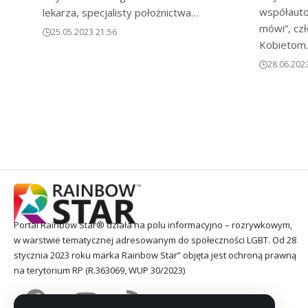
współautor
lekarza, specjalisty położnictwa…
mówi”, cz
25.05.2023 21:56
Kobietom
28.06.202
Portal Rainbow Star® działa na polu informacyjno – rozrywkowym,
w warstwie tematycznej adresowanym do społeczności LGBT. Od 28
stycznia 2023 roku marka Rainbow Star” objęta jest ochroną prawną
na terytorium RP (R.363069, WUP 30/2023)