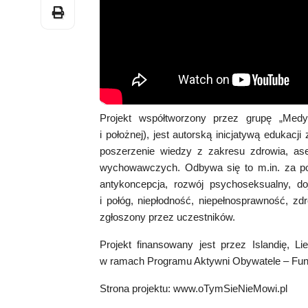
Projekt współtworzony przez grupę „Medyc
i położnej), jest autorską inicjatywą edukacj
poszerzenie wiedzy z zakresu zdrowia, ase
wychowawczych. Odbywa się to m.in. za po
antykoncepcja, rozwój psychoseksualny, doj
i połóg, niepłodność, niepełnosprawność, zd
zgłoszony przez uczestników.
Projekt finansowany jest przez Islandię,
w ramach Programu Aktywni Obywatele – Fun
Strona projektu:
www.oTymSieNieMowi.pl