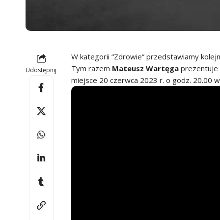
W kategorii “Zdrowie” przedstawiamy kolejn
Tym razem
Mateusz Wartęga
prezentuje 
Udostępnij
miejsce 20 czerwca 2023 r. o godz. 20.00 w 