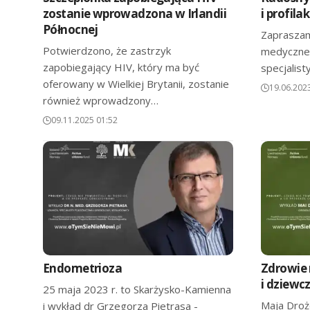
zostanie wprowadzona w Irlandii
i profila
Północnej
Zapraszam
Potwierdzono, że zastrzyk
medyczneg
zapobiegający HIV, który ma być
specjalist
oferowany w Wielkiej Brytanii, zostanie
19.06.202
również wprowadzony…
09.11.2025 01:52
Endometrioza
Zdrowie 
i dziewc
25 maja 2023 r. to Skarżysko-Kamienna
Maja Drożd
i wykład dr Grzegorza Pietrasa -