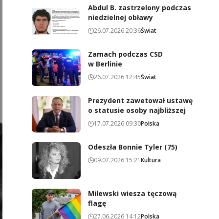
Abdul B. zastrzelony podczas
niedzielnej obławy
26.07.2026 20:36
Świat
Zamach podczas CSD
w Berlinie
26.07.2026 12:45
Świat
Prezydent zawetował ustawę
o statusie osoby najbliższej
17.07.2026 09:30
Polska
Odeszła Bonnie Tyler (75)
09.07.2026 15:21
Kultura
Milewski wiesza tęczową
flagę
27.06.2026 14:12
Polska