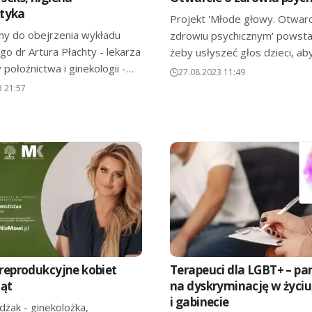
ktyka
Projekt 'Młode głowy. Otwarc
y do obejrzenia wykładu
zdrowiu psychicznym' powsta
o dr Artura Płachty - lekarza
żeby usłyszeć głos dzieci, a
y położnictwa i ginekologii -…
27.08.2023 11:49
3 21:57
reprodukcyjne kobiet
Terapeuci dla LGBT+ – p
ząt
na dyskryminację w życiu
i gabinecie
żak - ginekolożka,