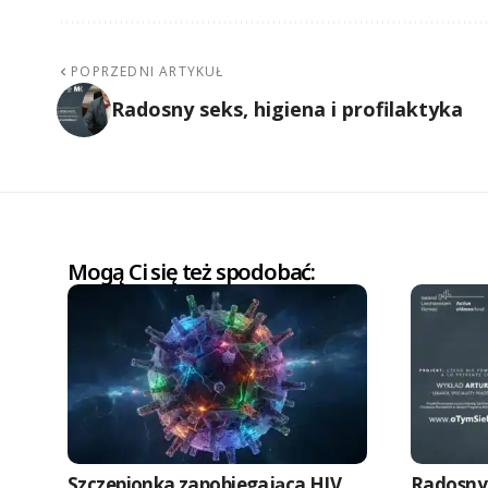
POPRZEDNI ARTYKUŁ
Radosny seks, higiena i profilaktyka
Mogą Ci się też spodobać:
Szczepionka zapobiegająca HIV
Radosny 