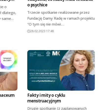
o psychice
ie o
Trzecie spotkanie realizowane przez
ł dlatego,
Fundację Damy Radę w ramach projektu
by same…
"O tym się nie mówi.…
28.02.2023 17:48
anaceum
Fakty i mity o cyklu
menstruacyjnym
Drugie spotkanie (z zaplanowanych