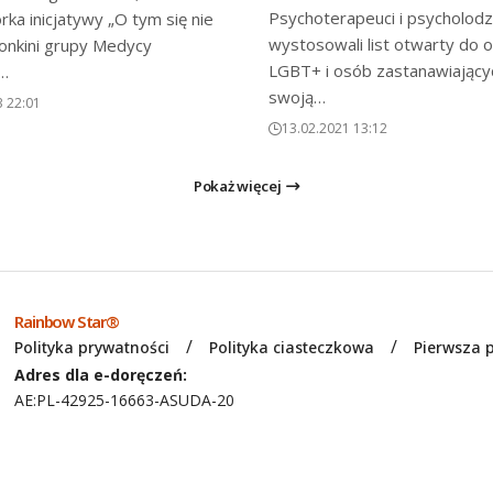
Psychoterapeuci i psycholod
ka inicjatywy „O tym się nie
wystosowali list otwarty do 
łonkini grupy Medycy
LGBT+ i osób zastanawiającyc
…
swoją…
3 22:01
13.02.2021 13:12
Pokaż więcej
Rainbow Star®
Polityka prywatności
Polityka ciasteczkowa
Pierwsza
Adres dla e-doręczeń:
AE:PL-42925-16663-ASUDA-20