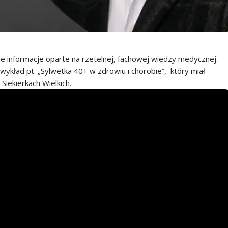
e informacje oparte na rzetelnej, fachowej wiedzy medycznej.
wykład pt. „Sylwetka 40+ w zdrowiu i chorobie”, który miał
Siekierkach Wielkich.