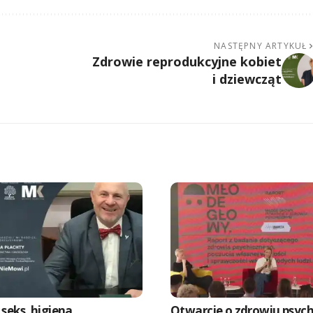
NASTĘPNY ARTYKUŁ
Zdrowie reprodukcyjne kobiet
i dziewcząt
seks, higiena
Otwarcie o zdrowiu psyc