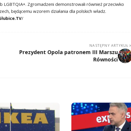
sób LGBTQIA+. Zgromadzeni demonstrowali również przeciwko
h, będącemu wzorem działania dla polskich władz.
Słubice.TV
/
NASTĘPNY ARTYKUŁ
Prezydent Opola patronem III Marszu
Równości