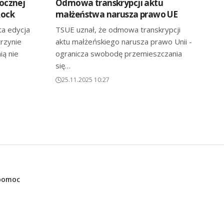
ocznej
Odmowa transkrypcji aktu
Rock
małżeństwa narusza prawo UE
ta edycja
TSUE uznał, że odmowa transkrypcji
trzynie
aktu małżeńskiego narusza prawo Unii -
ią nie
ogranicza swobodę przemieszczania
się…
25.11.2025 10:27
 pomoc