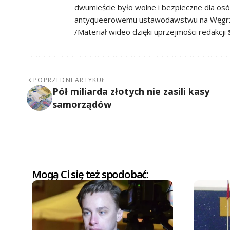
dwumieście było wolne i bezpieczne dla o
antyqueerowemu ustawodawstwu na Węgrzec
/Materiał wideo dzięki uprzejmości redakcji
POPRZEDNI ARTYKUŁ
Pół miliarda złotych nie zasili kasy
samorządów
Mogą Ci się też spodobać: