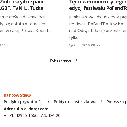
Ziobro szydzi z pani
Tęczowe momenty tegor
LGBT, TVN i… Tuska
edycji festiwalu Pol’and’
zne doświadczenia pani
Jubileuszowa, dwudziesta pią
ały się ostatnio tematem
festiwalu Pol’and’Rock w Kos
en w całej Polsce. Kobieta
nad Odrą stała się przestrzen
tylko…
3 11:30
05.08.2019 08:55
Pokaż więcej
Rainbow Star®
Polityka prywatności
Polityka ciasteczkowa
Pierwsza
Adres dla e-doręczeń:
AE:PL-42925-16663-ASUDA-20