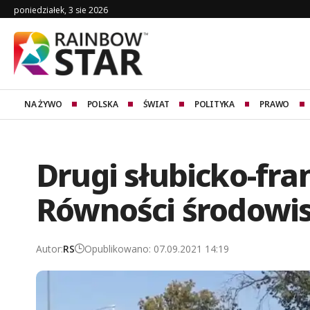
poniedziałek, 3 sie 2026
NA ŻYWO
POLSKA
ŚWIAT
POLITYKA
PRAWO
Drugi słubicko-fra
Równości środowi
Autor:
RS
Opublikowano: 07.09.2021 14:19