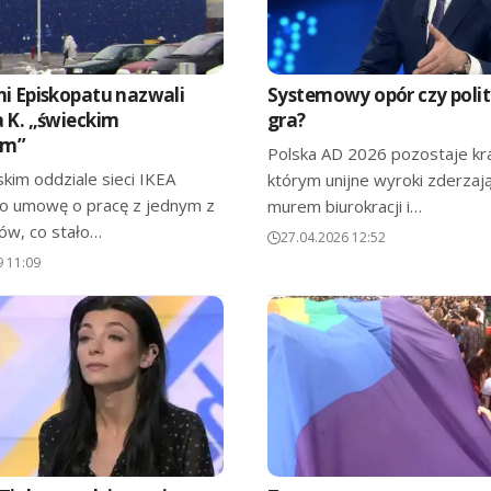
 Episkopatu nazwali
Systemowy opór czy poli
 K. „świeckim
gra?
em”
Polska AD 2026 pozostaje kr
kim oddziale sieci IKEA
którym unijne wyroki zderzają
o umowę o pracę z jednym z
murem biurokracji i…
ów, co stało…
27.04.2026 12:52
9 11:09