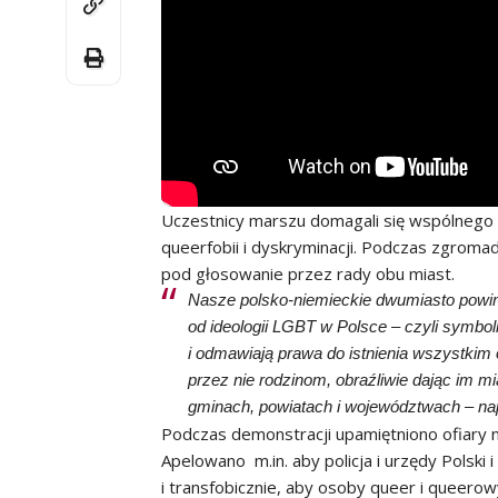
Uczestnicy marszu domagali się wspólnego
queerfobii i dyskryminacji. Podczas zgroma
pod głosowanie przez rady obu miast.
Nasze polsko-niemieckie dwumiasto powin
od ideologii LGBT w Polsce – czyli symbol
i odmawiają prawa do istnienia wszystkim
przez nie rodzinom, obraźliwie dając im mi
gminach, powiatach i województwach – nap
Podczas demonstracji upamiętniono ofiary 
Apelowano m.in. aby policja i urzędy Pols
i transfobicznie, aby osoby queer i queerow