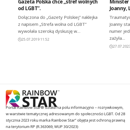
Gazeta Polska chce „stref wolnych
Minister 
od LGBT”.
Joanny, 
Dołączona do „Gazety Polskiej” naklejka
Traumatyc
z napisem „Strefa wolna od LGBT”
Joanny st
wywołała szeroką dyskusję w…
numer jed
zażyła…
25.07.2019 11:52
27.07.202
Portal Rainbow Star® działa na polu informacyjno – rozrywkowym,
w warstwie tematycznej adresowanym do społeczności LGBT. Od 28
stycznia 2023 roku marka Rainbow Star” objęta jest ochroną prawną
na terytorium RP (R.363069, WUP 30/2023)