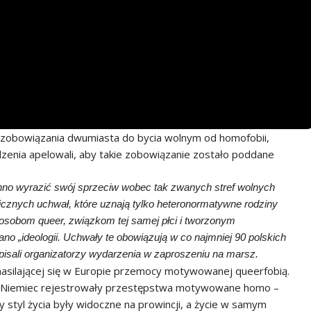
 zobowiązania dwumiasta do bycia wolnym od homofobii,
dzenia apelowali, aby takie zobowiązanie zostało poddane
no wyrazić swój sprzeciw wobec tak zwanych stref wolnych
icznych uchwał, które uznają tylko heteronormatywne rodziny
 osobom queer, związkom tej samej płci i tworzonym
ano „ideologii. Uchwały te obowiązują w co najmniej 90 polskich
isali organizatorzy wydarzenia w zaproszeniu na marsz.
nasilającej się w Europie przemocy motywowanej queerfobią.
ki i Niemiec rejestrowały przestępstwa motywowane homo –
y styl życia były widoczne na prowincji, a życie w samym