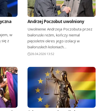
tyczna
Andrzej Poczobut uwolniony
Uwolnienie Andrzeja Poczobuta przez
ajem, w
białoruski reżim, kończy niemal
 się z
pięcioletni okres jego izolacji w
białoruskich koloniach…
28.04.2026 13:52