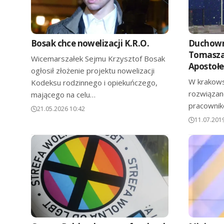
Bosak chce nowelizacji K.R.O.
Duchowni
Tomasza
Wicemarszałek Sejmu Krzysztof Bosak
Apostoł
ogłosił złożenie projektu nowelizacji
W krakows
Kodeksu rodzinnego i opiekuńczego,
rozwiązan
mającego na celu…
pracownik
21.05.2026 10:42
11.07.201