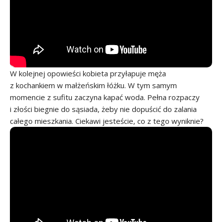
W kolejnej opowieści kobieta przyłapuje męża
z kochankiem w małżeńskim łóżku. W tym samym
momencie z sufitu zaczyna kapać woda. Pełna rozpaczy
i złości biegnie do sąsiada, żeby nie dopuścić do zalania
całego mieszkania. Ciekawi jesteście, co z tego wyniknie?