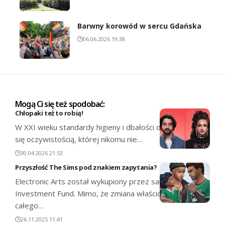
Barwny korowód w sercu Gdańska
06.06.2026 19:38
Mogą Ci się też spodobać:
Chłopaki też to robią!
W XXI wieku standardy higieny i dbałości o siebie stały
się oczywistością, której nikomu nie…
30.04.2026 21:53
Przyszłość The Sims pod znakiem zapytania?
Electronic Arts został wykupiony przez saudyjski Public
Investment Fund. Mimo, że zmiana właścicielska dotyczy
całego…
26.11.2025 11:41