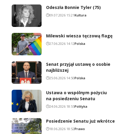
Odeszła Bonnie Tyler (75)
09.07.2026 15:21
Kultura
Milewski wiesza tęczową flagę
27.06.2026 14:12
Polska
Senat przyjął ustawę o osobie
najbliższej
25.06.2026 14:50
Polska
Ustawa o wspólnym pożyciu
na posiedzeniu Senatu
24.06.2026 18:55
Polityka
Posiedzenie Senatu już wkrótce
18.06.2026 18:52
Prawo