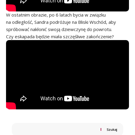
W ostatnim obrazie, po 6 latach bycia w związku
na odległość, Sandra podróżuje na Bliski Wschód, aby
spróbować nakłonić swoją dziewczynę do powrotu.
Czy eskapada będzie miała szczęśliwe zakończenie?
Szukaj