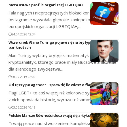
Meta usuwa profile organizacji LGBTQIA+
Fala nagłych i nieprzejrzystych blokad kont na
Instagramie wywołała głębokie zaniepokojenie wśród
europejskich organizacji LGBTQIA+,…
24.04.2026 12:34
Wizerunek Alana Turinga pojawi się na brytyjskich
banknotach
Alan Turing, wybitny brytyjski matematyk i
kryptoanalityk, którego prace miały kluczowe znaczenie
dla alianckiego zwycięstwa…
20.07.2019 22:09
Od tęczy po agender – sprawdź, ile wiesz o flagach LGBT+
Flagi LGBT+ to coś więcej niż kolorowe symbole. Każda
z nich opowiada historię, wyraża tożsamość…
03.06.2026 10:19
Polskie Marsze Równości doczekają się artykułu w Wikipedii
Trwają prace nad stworzeniem kompleksowej