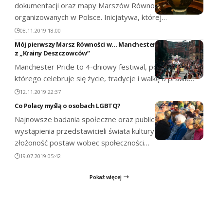
dokumentacji oraz mapy Marszów Równości
organizowanych w Polsce. Inicjatywa, której…
08.11.2019 18:00
Mój pierwszy Marsz Równości w… Manchesterze. Reportaż
z „Krainy Deszczowców”
Manchester Pride to 4-dniowy festiwal, podczas
którego celebruje się życie, tradycje i walkę o prawa…
12.11.2019 22:37
Co Polacy myślą o osobach LGBTQ?
Najnowsze badania społeczne oraz publiczne
wystąpienia przedstawicieli świata kultury wskazują na
złożoność postaw wobec społeczności…
19.07.2019 05:42
Pokaż więcej