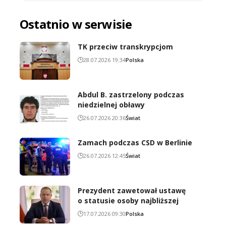
Ostatnio w serwisie
TK przeciw transkrypcjom
28.07.2026 19:34
Polska
Abdul B. zastrzelony podczas
niedzielnej obławy
26.07.2026 20:36
Świat
Zamach podczas CSD w Berlinie
26.07.2026 12:45
Świat
Prezydent zawetował ustawę
o statusie osoby najbliższej
17.07.2026 09:30
Polska