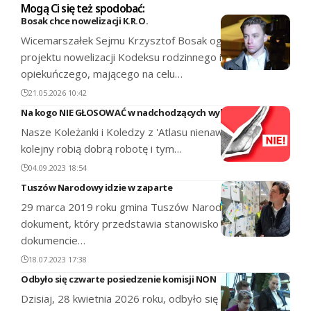
Mogą Ci się też spodobać:
Bosak chce nowelizacji K.R.O.
Wicemarszałek Sejmu Krzysztof Bosak ogłosił złożenie
projektu nowelizacji Kodeksu rodzinnego i
opiekuńczego, mającego na celu…
21.05.2026 10:42
Na kogo NIE GŁOSOWAĆ w nadchodzących wyborach?
Nasze Koleżanki i Koledzy z 'Atlasu nienawiści' po raz
kolejny robią dobrą robotę i tym…
04.09.2023 18:54
Tuszów Narodowy idzie w zaparte
29 marca 2019 roku gmina Tuszów Narodowy przyjęła
dokument, który przedstawia stanowisko anty-LGBT. W
dokumencie…
18.07.2023 17:38
Odbyło się czwarte posiedzenie komisji NON
Dzisiaj, 28 kwietnia 2026 roku, odbyło się czwarte