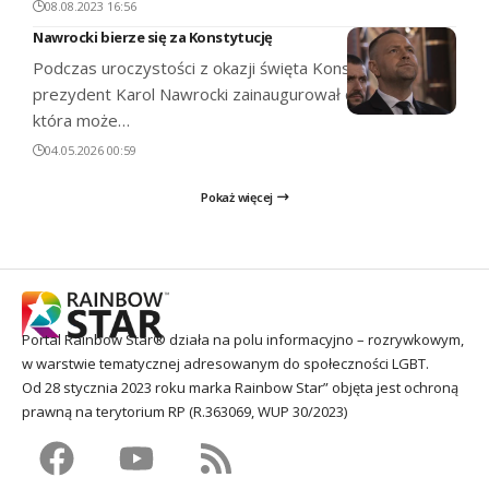
08.08.2023 16:56
Nawrocki bierze się za Konstytucję
Podczas uroczystości z okazji święta Konstytucji 3 Maja
prezydent Karol Nawrocki zainaugurował dyskusję,
która może…
04.05.2026 00:59
Pokaż więcej
Portal Rainbow Star® działa na polu informacyjno – rozrywkowym,
w warstwie tematycznej adresowanym do społeczności LGBT.
Od 28 stycznia 2023 roku marka Rainbow Star” objęta jest ochroną
prawną na terytorium RP (R.363069, WUP 30/2023)