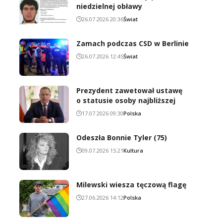
niedzielnej obławy
26.07.2026 20:36
Świat
Zamach podczas CSD w Berlinie
26.07.2026 12:45
Świat
Prezydent zawetował ustawę
o statusie osoby najbliższej
17.07.2026 09:30
Polska
Odeszła Bonnie Tyler (75)
09.07.2026 15:21
Kultura
Milewski wiesza tęczową flagę
27.06.2026 14:12
Polska