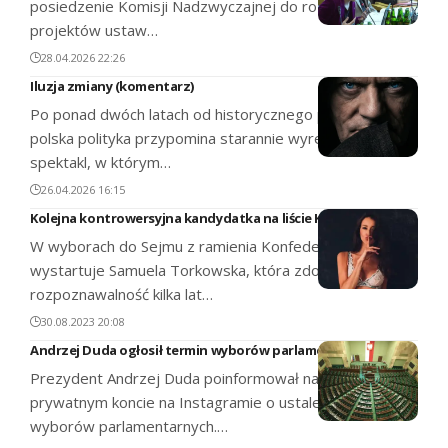
posiedzenie Komisji Nadzwyczajnej do rozpatrzenia
projektów ustaw…
28.04.2026 22:26
Iluzja zmiany (komentarz)
Po ponad dwóch latach od historycznego przełomu
polska polityka przypomina starannie wyreżyserowany
spektakl, w którym…
26.04.2026 16:15
Kolejna kontrowersyjna kandydatka na liście Konfederacji
W wyborach do Sejmu z ramienia Konfederacji
wystartuje Samuela Torkowska, która zdobyła
rozpoznawalność kilka lat…
30.08.2023 20:08
Andrzej Duda ogłosił termin wyborów parlamentarnych
Prezydent Andrzej Duda poinformował na swoim
prywatnym koncie na Instagramie o ustaleniu daty
wyborów parlamentarnych.…