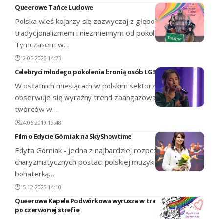
Queerowe Tańce Ludowe
Polska wieś kojarzy się zazwyczaj z głębokim
tradycjonalizmem i niezmiennym od pokoleń obyczajem.
Tymczasem w…
12.05.2026 14:23
Celebryci młodego pokolenia bronią osób LGBTQ+
W ostatnich miesiącach w polskim sektorze rozrywki
obserwuje się wyraźny trend zaangażowania młodych
twórców w…
24.06.2019 19:48
Film o Edycie Górniak na SkyShowtime
Edyta Górniak - jedna z najbardziej rozpoznawalnych i
charyzmatycznych postaci polskiej muzyki - zostanie
bohaterką…
15.12.2025 14:10
Queerowa Kapela Podwórkowa wyrusza w trasę
po czerwonej strefie