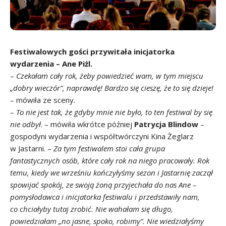
Festiwalowych gości przywitała inicjatorka
wydarzenia – Ane Piżl.
–
Czekałam cały rok, żeby powiedzieć wam, w tym miejscu
„dobry wieczór”, naprawdę! Bardzo się cieszę, że to się dzieje!
– mówiła ze sceny.
–
To nie jest tak, że gdyby mnie nie było, to ten festiwal by się
nie odbył
. – mówiła wkrótce później
Patrycja Blindow
–
gospodyni wydarzenia i współtwórczyni Kina Żeglarz
w Jastarni. –
Za tym festiwalem stoi cała grupa
fantastycznych osób, które cały rok na niego pracowały. Rok
temu, kiedy we wrześniu kończyłyśmy sezon i Jastarnię zaczął
spowijać spokój, ze swoją żoną przyjechała do nas Ane –
pomysłodawca i inicjatorka festiwalu i przedstawiły nam,
co chciałyby tutaj zrobić. Nie wahałam się długo,
powiedziałam „no jasne, spoko, robimy”. Nie wiedziałyśmy