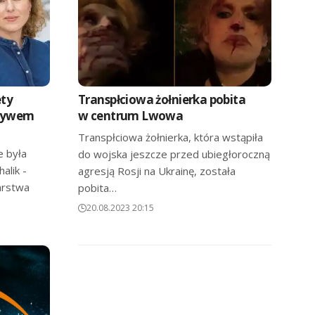
ety
Transpłciowa żołnierka pobita
pływem
w centrum Lwowa
Transpłciowa żołnierka, która wstąpiła
e była
do wojska jeszcze przed ubiegłoroczną
alik -
agresją Rosji na Ukrainę, została
iarstwa
pobita…
20.08.2023 20:15