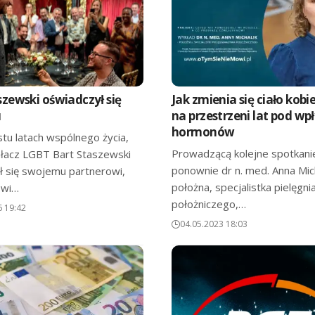
szewski oświadczył się
Jak zmienia się ciało kobi
u
na przestrzeni lat pod w
hormonów
tu latach wspólnego życia,
Prowadzącą kolejne spotkani
ałacz LGBT Bart Staszewski
ponownie dr n. med. Anna Mich
ł się swojemu partnerowi,
położna, specjalistka pielęgn
owi…
położniczego,…
6 19:42
04.05.2023 18:03