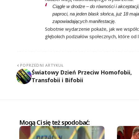
Ciągle w drodze – do równości i akceptacji,
paproci, na jeden blask słońca, już 18 maj
zapowiadających manifestację.
Sobotnie wydarzenie pokaże, jak we współc
głębokich podziałów społecznych, które od 
POPRZEDNI ARTYKUŁ
Światowy Dzień Przeciw Homofobii,
Transfobii i Bifobii
Mogą Ci się też spodobać: