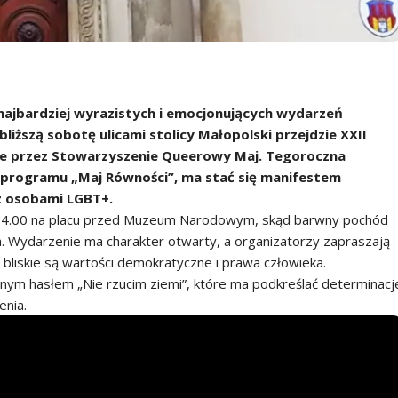
najbardziej wyrazistych i emocjonujących wydarzeń
liższą sobotę ulicami stolicy Małopolski przejdzie XXII
ie przez Stowarzyszenie Queerowy Maj. Tegoroczna
o programu „Maj Równości”, ma stać się manifestem
 z osobami LGBT+.
e 14.00 na placu przed Muzeum Narodowym, skąd barwny pochód
. Wydarzenie ma charakter otwarty, a organizatorzy zapraszają
bliskie są wartości demokratyczne i prawa człowieka.
m hasłem „Nie rzucim ziemi”, które ma podkreślać determinacj
enia.