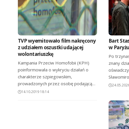
TVP wyemitowało film nakręcony
Bart Sta
z udziałem oszustki udającej
w Paryż
wolontariuszkę
Po trzynas
Kampania Przeciw Homofobii (KPH)
znany dzi
poinformowała o wykryciu działań o
oświadczy
charakterze szpiegowskim,
Sławomir
prowadzonych przez osobę podającą…
24.05.202
14.10.2019 18:14