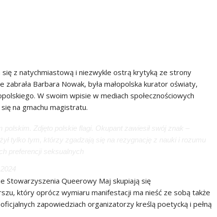
 się z natychmiastową i niezwykle ostrą krytyką ze strony
 zabrała Barbara Nowak, była małopolska kurator oświaty,
polskiego. W swoim wpisie w mediach społecznościowych
 się na gmachu magistratu.
polskim. Zdjęto polskie flagi. Okupant zawiesił swój znak –
żył tylko tym, którzy zgadzają się na rezygnację z nauki i rozumu
ich preferencji seksualnych
 2024
 ze Stowarzyszenia Queerowy Maj skupiają się
zu, który oprócz wymiaru manifestacji ma nieść ze sobą także
oficjalnych zapowiedziach organizatorzy kreślą poetycką i pełną