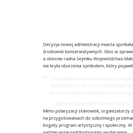
Decyzja nowej administracji miasta spotkała
środowisk konserwatywnych. Głos w sprawie
a obecnie radna Sejmiku Województwa Mało
nie kryła oburzenia symbolem, który pojawił
Urząd Miasta Krakowa nie jest już urzędem 
fałszywą tęczę. Teraz ten urząd będzie słu
na rzecz ideologii segregujących ludzi wg 
— Barbara Nowak (@Br_Nowak)
May 17,
Mimo polaryzacji stanowisk, organizatorzy
na przygotowaniach do sobotniego przemars
bogaty program artystyczny i społeczny. W 
nadziei wizję nadchodzącego wydarzenia.