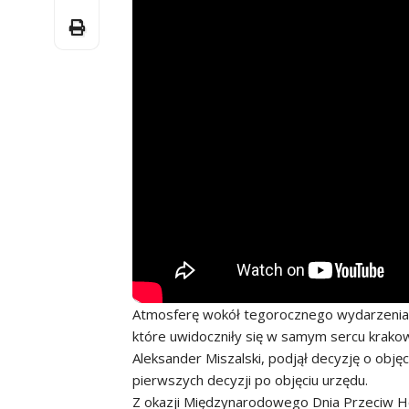
Atmosferę wokół tegorocznego wydarzenia 
które uwidoczniły się w samym sercu krako
Aleksander Miszalski, podjął decyzję o obję
pierwszych decyzji po objęciu urzędu.
Z okazji Międzynarodowego Dnia Przeciw Hom