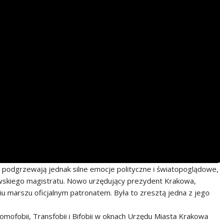
podgrzewają jednak silne emocje polityczne i światopoglądowe,
wskiego magistratu. Nowo urzędujący prezydent Krakowa,
ciu marszu oficjalnym patronatem. Była to zresztą jedna z jego
ofobii, Transfobii i Bifobii w oknach Urzędu Miasta Krakowa