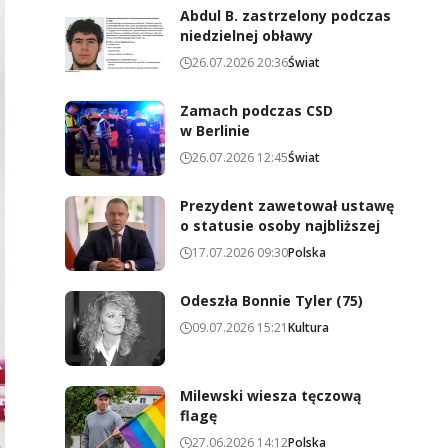
Abdul B. zastrzelony podczas
niedzielnej obławy
26.07.2026 20:36
Świat
Zamach podczas CSD
w Berlinie
26.07.2026 12:45
Świat
Prezydent zawetował ustawę
o statusie osoby najbliższej
17.07.2026 09:30
Polska
Odeszła Bonnie Tyler (75)
09.07.2026 15:21
Kultura
Milewski wiesza tęczową
flagę
27.06.2026 14:12
Polska