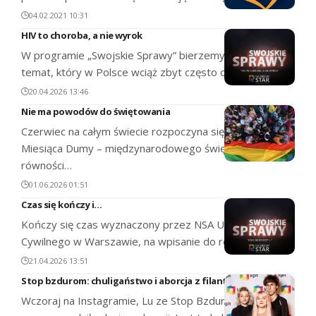
04.02.2021 10:31
HIV to choroba, a nie wyrok
W programie „Swojskie Sprawy” bierzemy na warsztat
temat, który w Polsce wciąż zbyt często omija…
20.04.2026 13:46
Nie ma powodów do świętowania
Czerwiec na całym świecie rozpoczyna się pod znakiem
Miesiąca Dumy – międzynarodowego święta wolności,
równości…
01.06.2026 01:51
Czas się kończy i…
Kończy się czas wyznaczony przez NSA Urzędowi Stanu
Cywilnego w Warszawie, na wpisanie do rejestrów…
21.04.2026 13:51
Stop bzdurom: chuligaństwo i aborcja z filantropią w tle
Wczoraj na Instagramie, Lu ze Stop Bzdurom