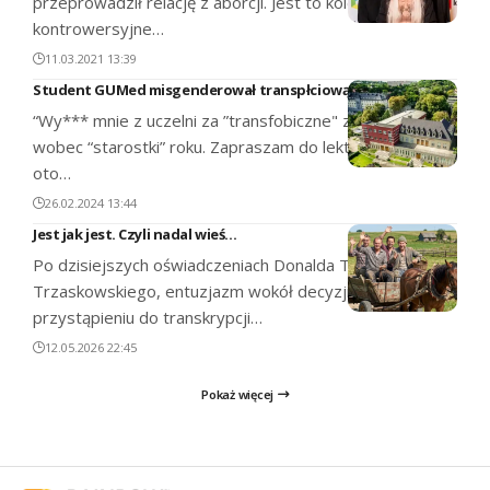
przeprowadził relację z aborcji. Jest to kolejne,
kontrowersyjne…
11.03.2021 13:39
Student GUMed misgenderował transpłciową koleżankę
“Wy*** mnie z uczelni za ”transfobiczne" zachowanie
wobec “starostki” roku. Zapraszam do lektury wątku,
oto…
26.02.2024 13:44
Jest jak jest. Czyli nadal wieś…
Po dzisiejszych oświadczeniach Donalda Tuska i Rafała
Trzaskowskiego, entuzjazm wokół decyzji o
przystąpieniu do transkrypcji…
12.05.2026 22:45
Pokaż więcej