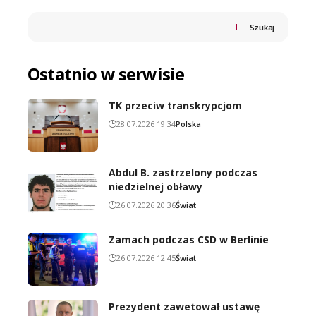
Szukaj
Ostatnio w serwisie
TK przeciw transkrypcjom
28.07.2026 19:34
Polska
Abdul B. zastrzelony podczas
niedzielnej obławy
26.07.2026 20:36
Świat
Zamach podczas CSD w Berlinie
26.07.2026 12:45
Świat
Prezydent zawetował ustawę