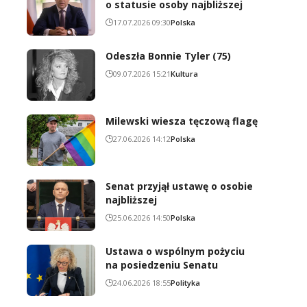
o statusie osoby najbliższej
17.07.2026 09:30
Polska
Odeszła Bonnie Tyler (75)
09.07.2026 15:21
Kultura
Milewski wiesza tęczową flagę
27.06.2026 14:12
Polska
Senat przyjął ustawę o osobie
najbliższej
25.06.2026 14:50
Polska
Ustawa o wspólnym pożyciu
na posiedzeniu Senatu
24.06.2026 18:55
Polityka