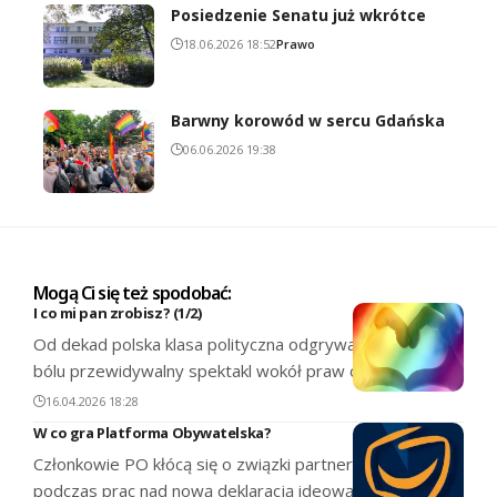
Posiedzenie Senatu już wkrótce
18.06.2026 18:52
Prawo
Barwny korowód w sercu Gdańska
06.06.2026 19:38
Mogą Ci się też spodobać:
I co mi pan zrobisz? (1/2)
Od dekad polska klasa polityczna odgrywa ten sam, do
bólu przewidywalny spektakl wokół praw osób…
16.04.2026 18:28
W co gra Platforma Obywatelska?
Członkowie PO kłócą się o związki partnerskie i aborcję
podczas prac nad nową deklaracją ideową.