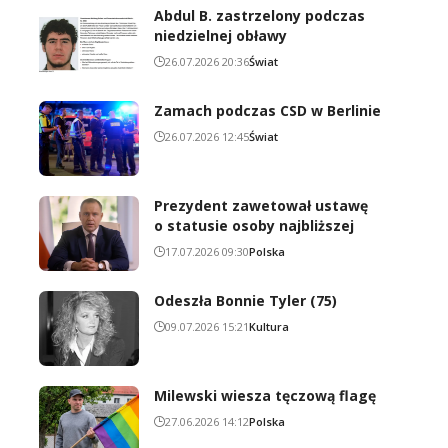
Abdul B. zastrzelony podczas
niedzielnej obławy
26.07.2026 20:36
Świat
Zamach podczas CSD w Berlinie
26.07.2026 12:45
Świat
Prezydent zawetował ustawę
o statusie osoby najbliższej
17.07.2026 09:30
Polska
Odeszła Bonnie Tyler (75)
09.07.2026 15:21
Kultura
Milewski wiesza tęczową flagę
27.06.2026 14:12
Polska