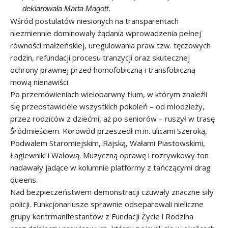
deklarowała Marta Magott.
Wśród postulatów niesionych na transparentach
niezmiennie dominowały żądania wprowadzenia pełnej
równości małżeńskiej, uregulowania praw tzw. tęczowych
rodzin, refundacji procesu tranzycji oraz skutecznej
ochrony prawnej przed homofobiczną i transfobiczną
mową nienawiści.
Po przemówieniach wielobarwny tłum, w którym znaleźli
się przedstawiciele wszystkich pokoleń – od młodzieży,
przez rodziców z dziećmi, aż po seniorów – ruszył w trasę
Śródmieściem. Korowód przeszedł m.in. ulicami Szeroką,
Podwalem Staromiejskim, Rajską, Wałami Piastowskimi,
Łagiewniki i Wałową. Muzyczną oprawę i rozrywkowy ton
nadawały jadące w kolumnie platformy z tańczącymi drag
queens.
Nad bezpieczeństwem demonstracji czuwały znaczne siły
policji. Funkcjonariusze sprawnie odseparowali nieliczne
grupy kontrmanifestantów z Fundacji Życie i Rodzina