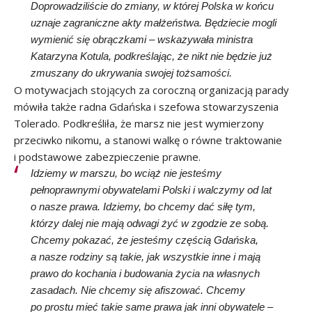
Doprowadziliście do zmiany, w której Polska w końcu
uznaje zagraniczne akty małżeństwa. Będziecie mogli
wymienić się obrączkami – wskazywała ministra
Katarzyna Kotula, podkreślając, że nikt nie będzie już
zmuszany do ukrywania swojej tożsamości.
O motywacjach stojących za coroczną organizacją parady
mówiła także radna Gdańska i szefowa stowarzyszenia
Tolerado. Podkreśliła, że marsz nie jest wymierzony
przeciwko nikomu, a stanowi walkę o równe traktowanie
i podstawowe zabezpieczenie prawne.
Idziemy w marszu, bo wciąż nie jesteśmy
pełnoprawnymi obywatelami Polski i walczymy od lat
o nasze prawa. Idziemy, bo chcemy dać siłę tym,
którzy dalej nie mają odwagi żyć w zgodzie ze sobą.
Chcemy pokazać, że jesteśmy częścią Gdańska,
a nasze rodziny są takie, jak wszystkie inne i mają
prawo do kochania i budowania życia na własnych
zasadach. Nie chcemy się afiszować. Chcemy
po prostu mieć takie same prawa jak inni obywatele –