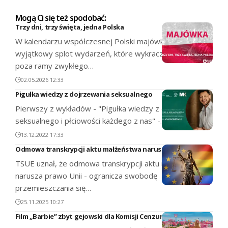
Mogą Ci się też spodobać:
Trzy dni, trzy święta, jedna Polska
W kalendarzu współczesnej Polski majówka stanowi
wyjątkowy splot wydarzeń, które wykraczają daleko
poza ramy zwykłego…
02.05.2026 12:33
Pigułka wiedzy z dojrzewania seksualnego
Pierwszy z wykładów - "Pigułka wiedzy z dojrzewania
seksualnego i płciowości każdego z nas" -…
13.12.2022 17:33
Odmowa transkrypcji aktu małżeństwa narusza prawo UE
TSUE uznał, że odmowa transkrypcji aktu małżeńskiego
narusza prawo Unii - ogranicza swobodę
przemieszczania się…
25.11.2025 10:27
Film „Barbie” zbyt gejowski dla Komisji Cenzury w Pakistanie