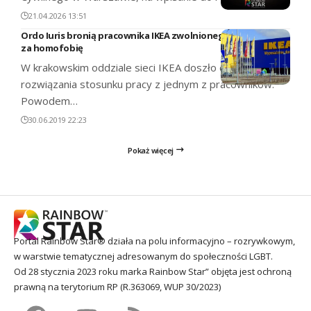
21.04.2026 13:51
Ordo Iuris bronią pracownika IKEA zwolnionego
za homofobię
W krakowskim oddziale sieci IKEA doszło do
rozwiązania stosunku pracy z jednym z pracowników.
Powodem…
30.06.2019 22:23
Pokaż więcej
Portal Rainbow Star® działa na polu informacyjno – rozrywkowym,
w warstwie tematycznej adresowanym do społeczności LGBT.
Od 28 stycznia 2023 roku marka Rainbow Star” objęta jest ochroną
prawną na terytorium RP (R.363069, WUP 30/2023)