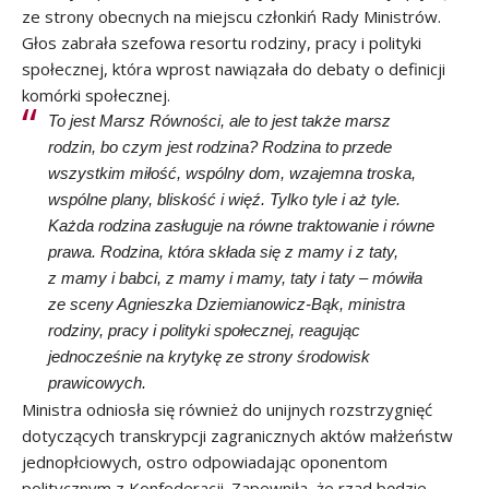
ze strony obecnych na miejscu członkiń Rady Ministrów.
Głos zabrała szefowa resortu rodziny, pracy i polityki
społecznej, która wprost nawiązała do debaty o definicji
komórki społecznej.
To jest Marsz Równości, ale to jest także marsz
rodzin, bo czym jest rodzina? Rodzina to przede
wszystkim miłość, wspólny dom, wzajemna troska,
wspólne plany, bliskość i więź. Tylko tyle i aż tyle.
Każda rodzina zasługuje na równe traktowanie i równe
prawa. Rodzina, która składa się z mamy i z taty,
z mamy i babci, z mamy i mamy, taty i taty – mówiła
ze sceny Agnieszka Dziemianowicz-Bąk, ministra
rodziny, pracy i polityki społecznej, reagując
jednocześnie na krytykę ze strony środowisk
prawicowych.
Ministra odniosła się również do unijnych rozstrzygnięć
dotyczących transkrypcji zagranicznych aktów małżeństw
jednopłciowych, ostro odpowiadając oponentom
politycznym z Konfederacji. Zapewniła, że rząd będzie