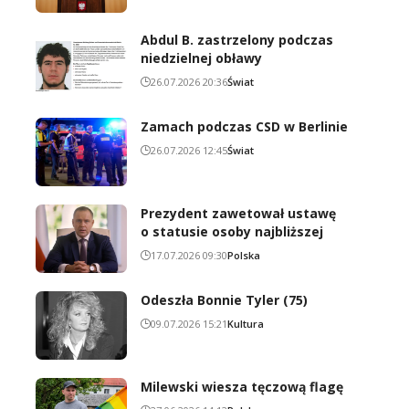
Abdul B. zastrzelony podczas
niedzielnej obławy
26.07.2026 20:36
Świat
Zamach podczas CSD w Berlinie
26.07.2026 12:45
Świat
Prezydent zawetował ustawę
o statusie osoby najbliższej
17.07.2026 09:30
Polska
Odeszła Bonnie Tyler (75)
09.07.2026 15:21
Kultura
Milewski wiesza tęczową flagę