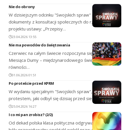
Nie do obrony
W dzisiejszym odcinku "Swojskich spraw" analizujemy
dokumenty z konsultacji społecznych do rządowego
projektu ustawy: „Przepisy…
23.04.2026 13:55
Nie ma powodów do świętowania
Czerwiec na całym świecie rozpoczyna się pod znakiem
Miesiąca Dumy – międzynarodowego święta wolności,
równości…
01.06.2026 01:51
Po proteście przed KPRM
W wydaniu specjalnym "Swojskich spraw", w ślad za
protestem, jaki odbył się dzisiaj przed siedzibą…
25.04.2026 16:27
I co mi pan zrobisz? (2/2)
Od dekad polska klasa polityczna odgrywa ten sam, do
bólu przewidywalny spektakl wokół praw osób…