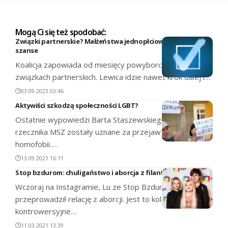
Mogą Ci się też spodobać:
Związki partnerskie? Małżeństwa jednopłciowe? Marne
szanse
Koalicja zapowiada od miesięcy powyborczą ustawę o
związkach partnerskich. Lewica idzie nawet krok dalej i…
03.09.2023 03:46
Aktywiści szkodzą społeczności LGBT?
Ostatnie wypowiedzi Barta Staszewskiego w temacie
rzecznika MSZ zostały uznane za przejaw hipokryzji i
homofobii.…
13.09.2021 16:11
Stop bzdurom: chuligaństwo i aborcja z filantropią w tle
Wczoraj na Instagramie, Lu ze Stop Bzdurom
przeprowadził relację z aborcji. Jest to kolejne,
kontrowersyjne…
11.03.2021 13:39