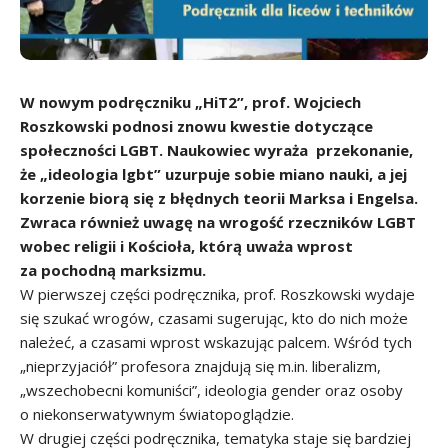
W nowym podręczniku „HiT2”, prof. Wojciech
Roszkowski podnosi znowu kwestie dotyczące
społeczności LGBT. Naukowiec wyraża przekonanie,
że „ideologia lgbt” uzurpuje sobie miano nauki, a jej
korzenie biorą się z błędnych teorii Marksa i Engelsa.
Zwraca również uwagę na wrogość rzeczników LGBT
wobec religii i Kościoła, którą uważa wprost
za pochodną marksizmu.
W pierwszej części podręcznika, prof. Roszkowski wydaje
się szukać wrogów, czasami sugerując, kto do nich może
należeć, a czasami wprost wskazując palcem. Wśród tych
„nieprzyjaciół” profesora znajdują się m.in. liberalizm,
„wszechobecni komuniści”, ideologia gender oraz osoby
o niekonserwatywnym światopoglądzie.
W drugiej części podręcznika, tematyka staje się bardziej