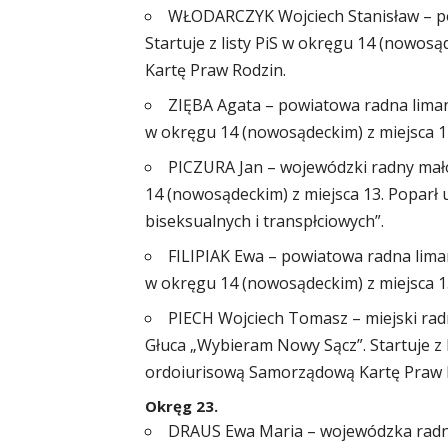
WŁODARCZYK Wojciech Stanisław – po
Startuje z listy PiS w okręgu 14 (nowos
Kartę Praw Rodzin.
ZIĘBA Agata – powiatowa radna limano
w okręgu 14 (nowosądeckim) z miejsca 
PICZURA Jan – wojewódzki radny małop
14 (nowosądeckim) z miejsca 13. Poparł u
biseksualnych i transpłciowych”.
FILIPIAK Ewa – powiatowa radna liman
w okręgu 14 (nowosądeckim) z miejsca 
PIECH Wojciech Tomasz – miejski ra
Głuca „Wybieram Nowy Sącz”. Startuje z 
ordoiurisową Samorządową Kartę Praw 
Okręg 23.
DRAUS Ewa Maria – wojewódzka radna