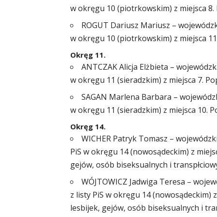
w okręgu 10 (piotrkowskim) z miejsca 8
ROGUT Dariusz Mariusz – wojewódzki r
w okręgu 10 (piotrkowskim) z miejsca 1
Okręg 11.
ANTCZAK Alicja Elżbieta – wojewódzka 
w okręgu 11 (sieradzkim) z miejsca 7. 
SAGAN Marlena Barbara – wojewódzka r
w okręgu 11 (sieradzkim) z miejsca 10.
Okręg 14.
WICHER Patryk Tomasz – wojewódzki ra
PiS w okręgu 14 (nowosądeckim) z miejsca
gejów, osób biseksualnych i transpłciow
WÓJTOWICZ Jadwiga Teresa – wojewód
z listy PiS w okręgu 14 (nowosądeckim) z
lesbijek, gejów, osób biseksualnych i tra