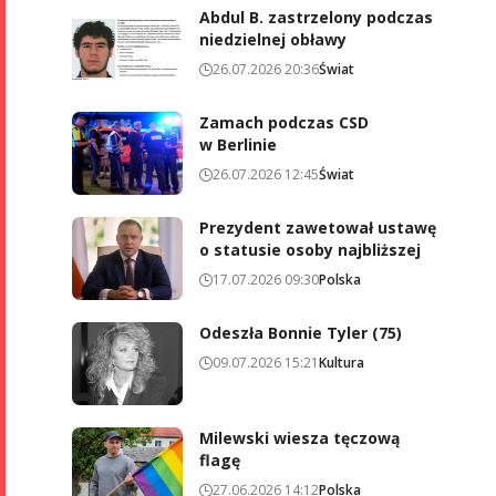
Abdul B. zastrzelony podczas
niedzielnej obławy
26.07.2026 20:36
Świat
Zamach podczas CSD
w Berlinie
26.07.2026 12:45
Świat
Prezydent zawetował ustawę
o statusie osoby najbliższej
17.07.2026 09:30
Polska
Odeszła Bonnie Tyler (75)
09.07.2026 15:21
Kultura
Milewski wiesza tęczową
flagę
27.06.2026 14:12
Polska