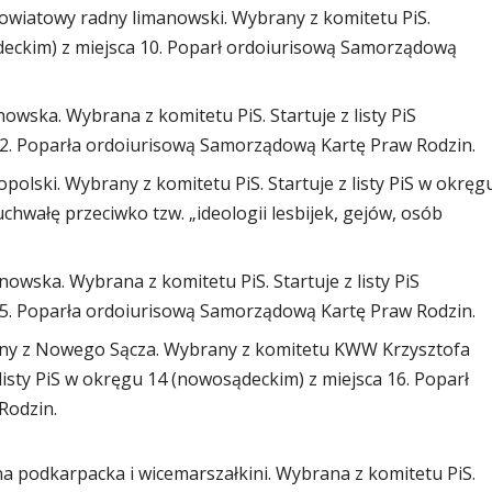
wiatowy radny limanowski. Wybrany z komitetu PiS.
ądeckim) z miejsca 10. Poparł ordoiurisową Samorządową
wska. Wybrana z komitetu PiS. Startuje z listy PiS
12. Poparła ordoiurisową Samorządową Kartę Praw Rodzin.
olski. Wybrany z komitetu PiS. Startuje z listy PiS w okręg
chwałę przeciwko tzw. „ideologii lesbijek, gejów, osób
owska. Wybrana z komitetu PiS. Startuje z listy PiS
15. Poparła ordoiurisową Samorządową Kartę Praw Rodzin.
dny z Nowego Sącza. Wybrany z komitetu KWW Krzysztofa
listy PiS w okręgu 14 (nowosądeckim) z miejsca 16. Poparł
Rodzin.
 podkarpacka i wicemarszałkini. Wybrana z komitetu PiS.