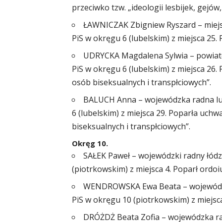
przeciwko tzw. „ideologii lesbijek, gejów
ŁAWNICZAK Zbigniew Ryszard – miejski
PiS w okręgu 6 (lubelskim) z miejsca 25
UDRYCKA Magdalena Sylwia – powiatow
PiS w okręgu 6 (lubelskim) z miejsca 26. 
osób biseksualnych i transpłciowych”.
BALUCH Anna – wojewódzka radna lube
6 (lubelskim) z miejsca 29. Poparła uchwa
biseksualnych i transpłciowych”.
Okręg 10.
SAŁEK Paweł – wojewódzki radny łódzki
(piotrkowskim) z miejsca 4. Poparł ord
WENDROWSKA Ewa Beata – wojewódzka 
PiS w okręgu 10 (piotrkowskim) z miejs
DRÓŻDŻ Beata Zofia – wojewódzka radn