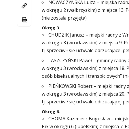
NOWACZYŃSKA Luiza – miejska radna ze
w okręgu 2 (wałbrzyskim) z miejsca 13.
(nie została przyjęta).
Okręg 3.
CHUDZIK Janusz – miejski radny z Wroc
w okręgu 3 (wrocławskim) z miejsca 9. 
tj. sprzeciwił się uchwale odrzucającej pe
LASZCZYŃSKI Paweł – gminny radny ze S
w okręgu 3 (wrocławskim) z miejsca 18. P
osób biseksualnych i transpłciowych” (nie
PIEŃKOWSKI Robert – miejski radny z W
w okręgu 3 (wrocławskim) z miejsca 20.
tj. sprzeciwił się uchwale odrzucającej pe
Okręg 6.
CHOMA Kazimierz Bogusław – miejski r
PiS w okręgu 6 (lubelskim) z miejsca 7. P