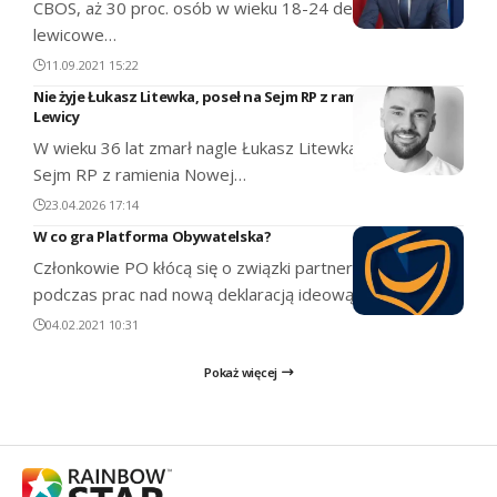
CBOS, aż 30 proc. osób w wieku 18-24 deklaruje
lewicowe…
11.09.2021 15:22
Nie żyje Łukasz Litewka, poseł na Sejm RP z ramienia Nowej
Lewicy
W wieku 36 lat zmarł nagle Łukasz Litewka, poseł na
Sejm RP z ramienia Nowej…
23.04.2026 17:14
W co gra Platforma Obywatelska?
Członkowie PO kłócą się o związki partnerskie i aborcję
podczas prac nad nową deklaracją ideową.
04.02.2021 10:31
Pokaż więcej