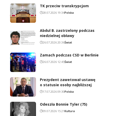
TK przeciw transkrypcjom
28.07.2026 19:34
Polska
Abdul B. zastrzelony podczas
niedzielnej obławy
26.07.2026 20:36
Świat
Zamach podczas CSD w Berlinie
26.07.2026 12:45
Świat
Prezydent zawetował ustawę
o statusie osoby najbliższej
17.07.2026 09:30
Polska
Odeszła Bonnie Tyler (75)
09.07.2026 15:21
Kultura