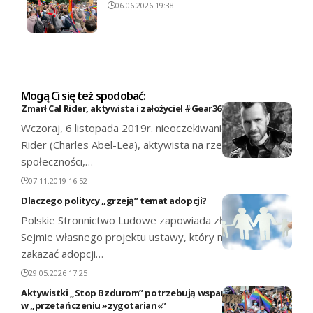
06.06.2026 19:38
Mogą Ci się też spodobać:
Zmarł Cal Rider, aktywista i założyciel #Gear365
Wczoraj, 6 listopada 2019r. nieoczekiwanie odszedł Cal
Rider (Charles Abel-Lea), aktywista na rzecz fetyszowej
społeczności,…
07.11.2019 16:52
Dlaczego politycy „grzeją” temat adopcji?
Polskie Stronnictwo Ludowe zapowiada złożenie w
Sejmie własnego projektu ustawy, który ma wprost
zakazać adopcji…
29.05.2026 17:25
Aktywistki „Stop Bzdurom” potrzebują wsparcia
w „przetańczeniu »zygotarian«”