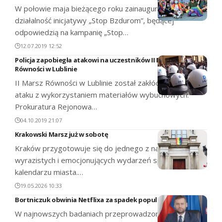
W połowie maja bieżącego roku zainaugurowano
działalność inicjatywy „Stop Bzdurom”, będącej
odpowiedzią na kampanię „Stop…
12.07.2019 12:52
Policja zapobiegła atakowi na uczestników II Marszu
Równości w Lublinie
II Marsz Równości w Lublinie został zakłócony próbą
ataku z wykorzystaniem materiałów wybuchowych.
Prokuratura Rejonowa…
04.10.2019 21:07
Krakowski Marsz już w sobotę
Kraków przygotowuje się do jednego z najbardziej
wyrazistych i emocjonujących wydarzeń społecznych w
kalendarzu miasta.…
19.05.2026 10:33
Bortniczuk obwinia Netflixa za spadek popularności prawicy
W najnowszych badaniach przeprowadzonych przez