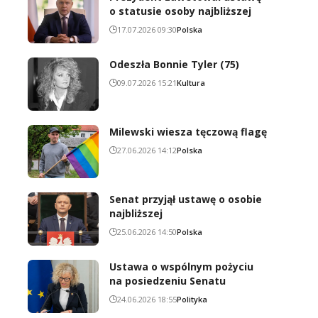
o statusie osoby najbliższej
17.07.2026 09:30
Polska
Odeszła Bonnie Tyler (75)
09.07.2026 15:21
Kultura
Milewski wiesza tęczową flagę
27.06.2026 14:12
Polska
Senat przyjął ustawę o osobie
najbliższej
25.06.2026 14:50
Polska
Ustawa o wspólnym pożyciu
na posiedzeniu Senatu
24.06.2026 18:55
Polityka