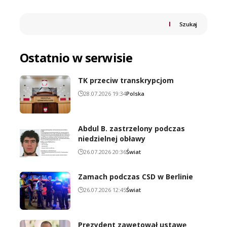
Szukaj
Ostatnio w serwisie
TK przeciw transkrypcjom
28.07.2026 19:34
Polska
Abdul B. zastrzelony podczas
niedzielnej obławy
26.07.2026 20:36
Świat
Zamach podczas CSD w Berlinie
26.07.2026 12:45
Świat
Prezydent zawetował ustawę