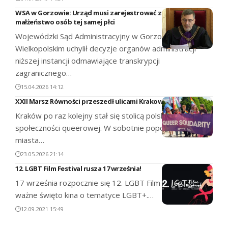
WSA w Gorzowie: Urząd musi zarejestrować zagraniczne
małżeństwo osób tej samej płci
Wojewódzki Sąd Administracyjny w Gorzowie
Wielkopolskim uchylił decyzje organów administracji
niższej instancji odmawiające transkrypcji
zagranicznego…
15.04.2026 14:12
XXII Marsz Równości przeszedł ulicami Krakowa
Kraków po raz kolejny stał się stolicą polskiej
społeczności queerowej. W sobotnie popołudnie ulicami
miasta…
23.05.2026 21:14
12. LGBT Film Festival rusza 17 września!
17 września rozpocznie się 12. LGBT Film Festival –
ważne święto kina o tematyce LGBT+.…
12.09.2021 15:49