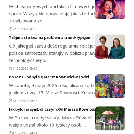
W streamingowych portalach filmowych jest ich całkiem
sporo. Wszystkie opowiadają jakąś historię, niektóre
zrealizowano ze…
12.09.2021 16:05
Trójmiasto też ma problem z transkrypcjami
Od jakiegoś czasu dość regularnie relacjonujemy, jak
polskie samorządy stanęły w obliczu prawnego i
technologicznego…
11.05.2026 19:39
Po raz 15 odbył się Marsz Równości w Łodzi
W sobotę, 9 maja 2026 roku, ulicami Łodzi przeszedł
jubileuszowy, 15. Marsz Równości. Kolorowy i…
10.05.2026 20:45
Jak było na symbolicznym XVI Marszu Równości?
W Poznaniu odbył się XVI Marsz Równości, w którym
wzięło udział około 13 tysięcy osób.…
07.07.2019 14:21